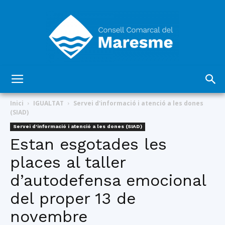
Consell
Inici
IGUALTAT
Servei d'informació i atenció a les dones
(SIAD)
Servei d'informació i atenció a les dones (SIAD)
Comarcal
Estan esgotades les
places al taller
d’autodefensa emocional
del
del proper 13 de
novembre
Maresme