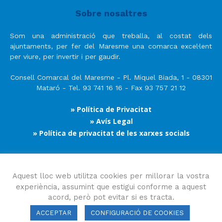
Sobre nosaltres
Som una administració que treballa, al costat dels
ajuntaments, per fer del Maresme una comarca excel·lent
per viure, per invertir i per gaudir.
Consell Comarcal del Maresme - Pl. Miquel Biada, 1 - 08301
Mataró - Tel. 93 741 16 16 - Fax 93 757 21 12
» Política de Privacitat
» Avís Legal
» Política de privacitat de les xarxes socials
Segueix-nos
Aquest lloc web utilitza cookies per millorar la vostra
experiència, assumint que estigui conforme a aquest
acord, però pot evitar si es tracta.
ACCEPTAR
CONFIGURACIÓ DE COOKIES