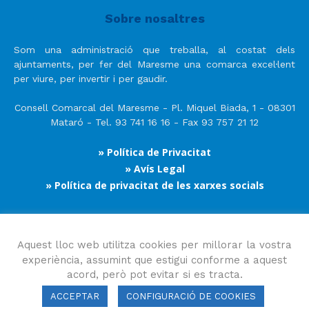
Sobre nosaltres
Som una administració que treballa, al costat dels
ajuntaments, per fer del Maresme una comarca excel·lent
per viure, per invertir i per gaudir.
Consell Comarcal del Maresme - Pl. Miquel Biada, 1 - 08301
Mataró - Tel. 93 741 16 16 - Fax 93 757 21 12
» Política de Privacitat
» Avís Legal
» Política de privacitat de les xarxes socials
Segueix-nos
Aquest lloc web utilitza cookies per millorar la vostra
experiència, assumint que estigui conforme a aquest
acord, però pot evitar si es tracta.
ACCEPTAR
CONFIGURACIÓ DE COOKIES