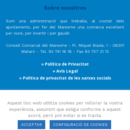
Sobre nosaltres
Som una administració que treballa, al costat dels
ajuntaments, per fer del Maresme una comarca excel·lent
per viure, per invertir i per gaudir.
Consell Comarcal del Maresme - Pl. Miquel Biada, 1 - 08301
Mataró - Tel. 93 741 16 16 - Fax 93 757 21 12
» Política de Privacitat
» Avís Legal
» Política de privacitat de les xarxes socials
Segueix-nos
Aquest lloc web utilitza cookies per millorar la vostra
experiència, assumint que estigui conforme a aquest
acord, però pot evitar si es tracta.
ACCEPTAR
CONFIGURACIÓ DE COOKIES