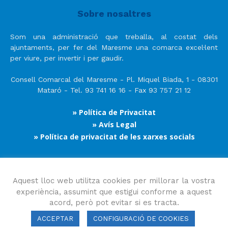
Sobre nosaltres
Som una administració que treballa, al costat dels
ajuntaments, per fer del Maresme una comarca excel·lent
per viure, per invertir i per gaudir.
Consell Comarcal del Maresme - Pl. Miquel Biada, 1 - 08301
Mataró - Tel. 93 741 16 16 - Fax 93 757 21 12
» Política de Privacitat
» Avís Legal
» Política de privacitat de les xarxes socials
Segueix-nos
Aquest lloc web utilitza cookies per millorar la vostra
experiència, assumint que estigui conforme a aquest
acord, però pot evitar si es tracta.
ACCEPTAR
CONFIGURACIÓ DE COOKIES