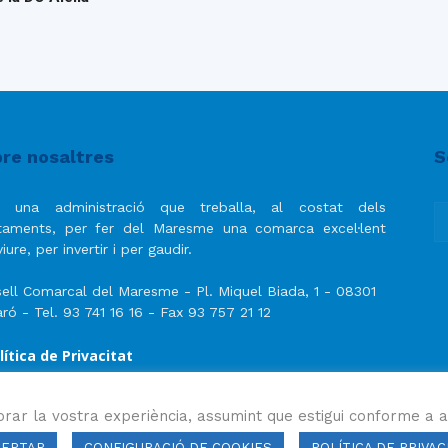
re nosaltres
S
 una administració que treballa, al costat dels
taments, per fer del Maresme una comarca excel·lent
iure, per invertir i per gaudir.
ell Comarcal del Maresme - Pl. Miquel Biada, 1 - 08301
ró - Tel. 93 741 16 16 - Fax 93 757 21 12
lítica de Privacitat
ís Legal
lítica de privacitat de les xarxes socials
orar la vostra experiència, assumint que estigui conforme a a
CEPTAR
CONFIGURACIÓ DE COOKIES
POLÍTICA DE PRIVAC