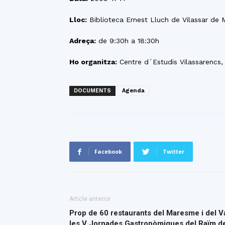
Lloc:
Biblioteca Ernest Lluch de Vilassar de 
Adreça:
de 9:30h a 18:30h
Ho organitza:
Centre d´Estudis Vilassarencs,
DOCUMENTS
Agenda
Facebook
Twitter
Article anterior
Prop de 60 restaurants del Maresme i del Va
les V Jornades Gastronòmiques del Raïm de