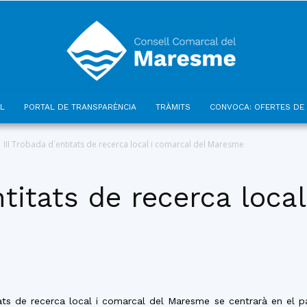
L
PORTAL DE TRANSPARÈNCIA
TRÀMITS
CONVOCA: OFERTES DE 
Consell
III Trobada d´entitats de recerca local i comarcal del Maresme
ntitats de recerca loca
Comarcal
ats de recerca local i comarcal del Maresme se centrarà en el pa