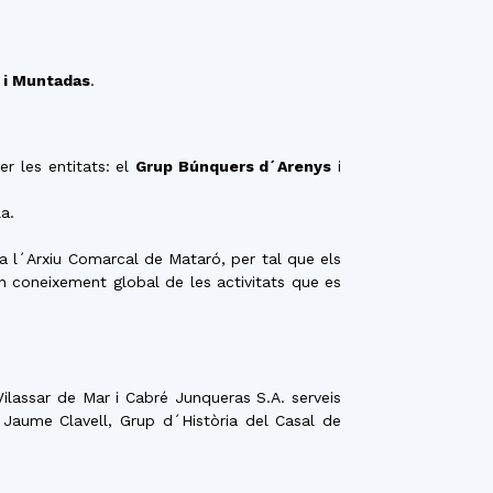
 i Muntadas
.
r les entitats: el
Grup Búnquers d´Arenys
i
a.
a l´Arxiu Comarcal de Mataró, per tal que els
n coneixement global de les activitats que es
ilassar de Mar i Cabré Junqueras S.A. serveis
s Jaume Clavell, Grup d´Història del Casal de