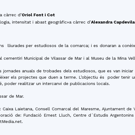
del
a càrrec d’
Oriol Font i Cot
ogia, intensitat i abast geogràfic»a càrrec d’
Alexandra Capdevila
Maresme
s lliurades per estudiosos de la comarca; i es donaran a conèixe
al cementiri Municipal de Vilassar de Mar i al Museu de la Mina Vell
s jornades anuals de trobades dels estudiosos, que es van iniciar 
ixer els projectes que duen a terme. L’objectiu és poder tenir u
 poder realitzar un intercanvi de publicacions locals.
ssar de Mar.
e: Caixa Laietana, Consell Comarcal del Maresme, Ajuntament de V
·laboració de: Fundació Ernest Lluch, Centre d´Estudis Argentonin
atMedia.net.