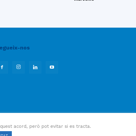
egueix-nos
quest acord, però pot evitar si es tracta.
ITAT