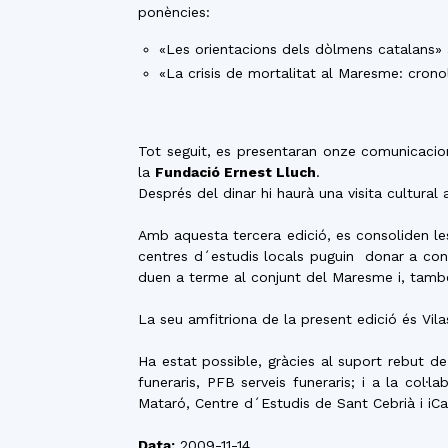
ponències:
«Les orientacions dels dòlmens catalans» 
«La crisis de mortalitat al Maresme: cronol
Tot seguit, es presentaran onze comunicacion
la
Fundació Ernest Lluch
.
Després del dinar hi haurà una visita cultural 
Amb aquesta tercera edició, es consoliden le
centres d´estudis locals puguin donar a conè
duen a terme al conjunt del Maresme i, també,
La seu amfitriona de la present edició és Vila
Ha estat possible, gràcies al suport rebut d
funeraris, PFB serveis funeraris; i a la col
Mataró, Centre d´Estudis de Sant Cebrià i iC
Data:
2009-11-14