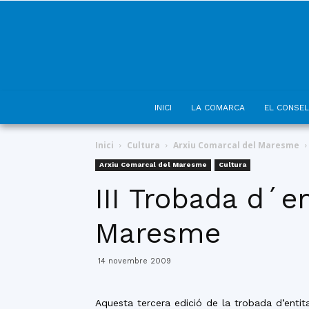
INICI
LA COMARCA
EL CONSEL
Inici
Cultura
Arxiu Comarcal del Maresme
Arxiu Comarcal del Maresme
Cultura
III Trobada d´e
Maresme
14 novembre 2009
Aquesta tercera edició de la trobada d’entit