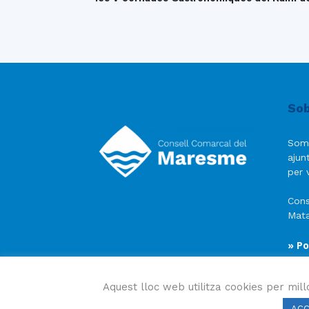
Sob
Som
ajun
per v
Cons
Mata
» Po
» Av
» Po
Aquest lloc web utilitza cookies per mill
AC