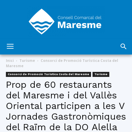
Consell
Inici
Turisme
Consorci de Promoció Turística Costa del
Maresme
Consorci de Promoció Turística Costa del Maresme
Turisme
Comarcal
Prop de 60 restaurants
del Maresme i del Vallès
Oriental participen a les V
del
Jornades Gastronòmiques
del Raïm de la DO Alella
Maresme