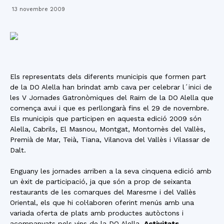
13 novembre 2009
Els representats dels diferents municipis que formen part
de la DO Alella han brindat amb cava per celebrar l´inici de
les V Jornades Gatronòmiques del Raïm de la DO Alella que
comença avui i que es perllongarà fins el 29 de novembre.
Els municipis que participen en aquesta edició 2009 són
Alella, Cabrils, El Masnou, Montgat, Montornès del Vallès,
Premià de Mar, Teià, Tiana, Vilanova del Vallès i Vilassar de
Dalt.
Enguany les jornades arriben a la seva cinquena edició amb
un èxit de participació, ja que són a prop de seixanta
restaurants de les comarques del Maresme i del Vallès
Oriental, els que hi col·laboren oferint menús amb una
variada oferta de plats amb productes autòctons i
acompanyats pels vins de la DO Alella.
Activitats