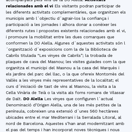
relacionades amb el vi
Els visitants podran participar de
les diferents activitats complementàries, que organitzen els
municipis amb l´objectiu d´agrair-los la confiança i
participació a les jornades i alhora donar a conèixer les
diferents rutes i propostes existents relacionades amb el vi,
i promoure la mobilitat entre les dues comarques que
conformen la DO Alella. Algunes d´aquestes activitats són l
´organització d´exposicions com la de la Biblioteca de
Cabrils titulada “Les vinyes de Cabrils”; la trobada de
plaques de cava del Masnou; les visites guiades com la que
organitza el municipi del Masnou a la casa del Marquès i
els jardins del parc del llac, o la que ofereix Montornès del
Vallès a les vinyes més representatives de la localitat; el
curs d´iniciació de tast de vins al Masnou, la visita a la
Cella Vinària de Teià o la visita als forns romans de Vilassar
de Dalt.
DO Alella
Les vinyes que configuren l´actual
Denominació d’Origen Alella, una de les més petites de la
península, cobreixen una extensió d´unes 560 hectàrees
ubicades entre el mar Mediterrani i la Serralada Litoral, al
nord de Barcelona. Aquestes s’han anat modernitzant amb
el pas del temps i han incorporat noves tècniques i nous