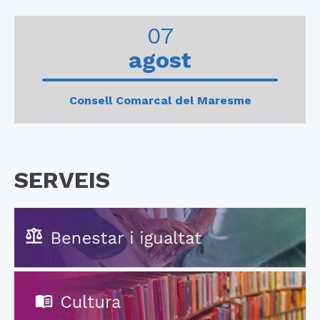
0
1
2
3
4
07
agost
Consell Comarcal del Maresme
SERVEIS