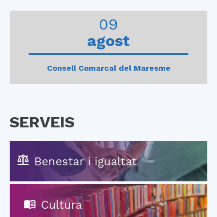
0
1
2
3
4
09
agost
Consell Comarcal del Maresme
SERVEIS