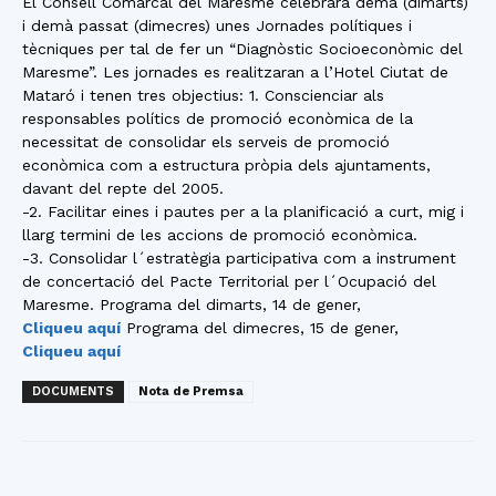
El Consell Comarcal del Maresme celebrarà demà (dimarts)
i demà passat (dimecres) unes Jornades polítiques i
tècniques per tal de fer un “Diagnòstic Socioeconòmic del
Maresme”. Les jornades es realitzaran a l’Hotel Ciutat de
Mataró i tenen tres objectius: 1. Conscienciar als
responsables polítics de promoció econòmica de la
necessitat de consolidar els serveis de promoció
econòmica com a estructura pròpia dels ajuntaments,
davant del repte del 2005.
-2. Facilitar eines i pautes per a la planificació a curt, mig i
llarg termini de les accions de promoció econòmica.
-3. Consolidar l´estratègia participativa com a instrument
de concertació del Pacte Territorial per l´Ocupació del
Maresme. Programa del dimarts, 14 de gener,
Cliqueu aquí
Programa del dimecres, 15 de gener,
Cliqueu aquí
DOCUMENTS
Nota de Premsa