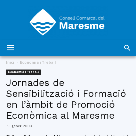
Consell
Inici
Economia i Treball
Economia i Treball
Jornades de
Comarcal
Sensibilització i Formació
en l’àmbit de Promoció
del
Econòmica al Maresme
13 gener 2003
Maresme