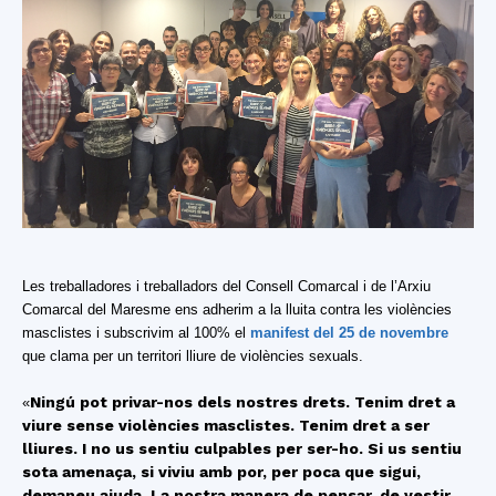
Les treballadores i treballadors del Consell Comarcal i de l’Arxiu
Comarcal del Maresme ens adherim a la lluita contra les violències
masclistes i subscrivim al 100% el
manifest del 25 de novembre
que clama per un territori lliure de violències sexuals.
Ningú pot privar-nos dels nostres drets. Tenim dret a
«
viure sense violències masclistes. Tenim dret a ser
lliures. I no us sentiu culpables per ser-ho. Si us sentiu
sota amenaça, si viviu amb por, per poca que sigui,
demaneu ajuda. La nostra manera de pensar, de vestir,