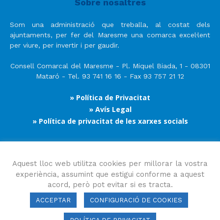
Sobre nosaltres
Som una administració que treballa, al costat dels
ajuntaments, per fer del Maresme una comarca excel·lent
per viure, per invertir i per gaudir.
Consell Comarcal del Maresme - Pl. Miquel Biada, 1 - 08301
Mataró - Tel. 93 741 16 16 - Fax 93 757 21 12
» Política de Privacitat
» Avís Legal
» Política de privacitat de les xarxes socials
Segueix-nos
Aquest lloc web utilitza cookies per millorar la vostra
experiència, assumint que estigui conforme a aquest
acord, però pot evitar si es tracta.
ACCEPTAR
CONFIGURACIÓ DE COOKIES