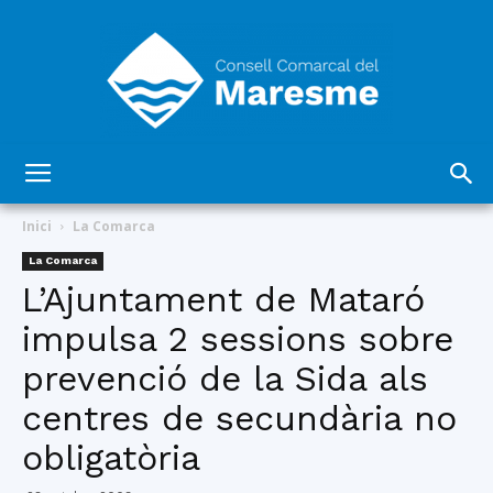
Consell
Inici
La Comarca
La Comarca
L’Ajuntament de Mataró
Comarcal
impulsa 2 sessions sobre
prevenció de la Sida als
del
centres de secundària no
obligatòria
Maresme