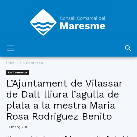
Consell
Inici
La Comarca
La Comarca
L’Ajuntament de Vilassar
Comarcal
de Dalt lliura l’agulla de
plata a la mestra Maria
del
Rosa Rodriguez Benito
11 març 2003
Maresme