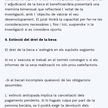
l´adjudicació de la beca el beneficiari/ària presentarà una
memòria bimensual que reflecteixi l´estat de la
investigació, amb l´objectiu de valorar el seu
desenvolupament. El jurat tindrà la capacitat per fer-ne les
consideracions necessàries i, fins i tot, suspendre´n la
investigació si es considera oportú.
9. Extinció del dret de la beca
El dret de la beca s´extingirà en els supòsits següents:
Si no s´executa el treball en el termini convingut o si els
informes de la seva realització no són prou satisfactoris.
-Si el becari incompleix qualsevol de les obligacions
assumides.
L´extinció anticipada implica la cancel·lació dels
pagaments pendents. Si hi hagués culpa per part de la
persona becària, se li podrà exigir la devolució dels