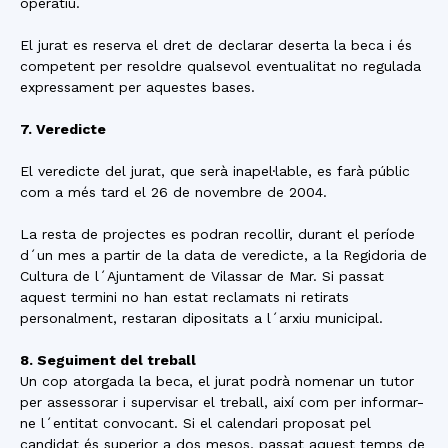
operatiu.
El jurat es reserva el dret de declarar deserta la beca i és
competent per resoldre qualsevol eventualitat no regulada
expressament per aquestes bases.
7. Veredicte
El veredicte del jurat, que serà inapel·lable, es farà públic
com a més tard el 26 de novembre de 2004.
La resta de projectes es podran recollir, durant el període
d´un mes a partir de la data de veredicte, a la Regidoria de
Cultura de l´Ajuntament de Vilassar de Mar. Si passat
aquest termini no han estat reclamats ni retirats
personalment, restaran dipositats a l´arxiu municipal.
8. Seguiment del treball
Un cop atorgada la beca, el jurat podrà nomenar un tutor
per assessorar i supervisar el treball, així com per informar-
ne l´entitat convocant. Si el calendari proposat pel
candidat és superior a dos mesos, passat aquest temps de