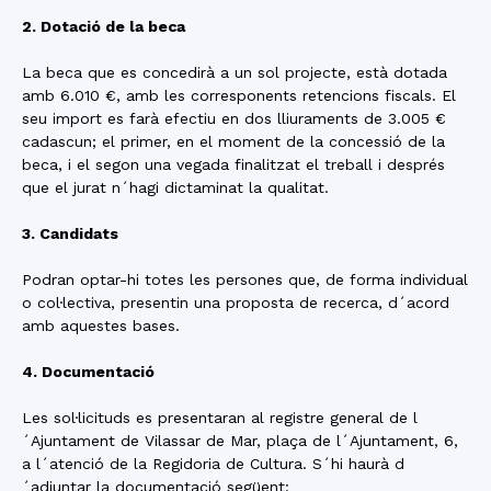
2. Dotació de la beca
La beca que es concedirà a un sol projecte, està dotada
amb 6.010 €, amb les corresponents retencions fiscals. El
seu import es farà efectiu en dos lliuraments de 3.005 €
cadascun; el primer, en el moment de la concessió de la
beca, i el segon una vegada finalitzat el treball i després
que el jurat n´hagi dictaminat la qualitat.
3. Candidats
Podran optar-hi totes les persones que, de forma individual
o col·lectiva, presentin una proposta de recerca, d´acord
amb aquestes bases.
4. Documentació
Les sol·licituds es presentaran al registre general de l
´Ajuntament de Vilassar de Mar, plaça de l´Ajuntament, 6,
a l´atenció de la Regidoria de Cultura. S´hi haurà d
´adjuntar la documentació següent: