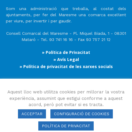
Som una administració que treballa, al costat dels
ajuntaments, per fer del Maresme una comarca excel·lent
per viure, per invertir i per gaudir.
Consell Comarcal del Maresme - Pl. Miquel Biada, 1 - 08301
Mataró - Tel. 93 741 16 16 - Fax 93 757 21 12
» Política de Privacitat
» Avís Legal
» Política de privacitat de les xarxes socials
Segueix-nos
Aquest lloc web utilitza cookies per millorar la vostra
experiència, assumint que estigui conforme a aquest
acord, però pot evitar si es tracta.
ACCEPTAR
CONFIGURACIÓ DE COOKIES
POLÍTICA DE PRIVACITAT
Consell Comarcal del Maresme 2023 Copyright © Tots els drets