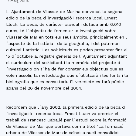
7 maig 2004
L´Ajuntament de Vilassar de Mar ha convocat la segona
edició de la beca d´investigació i recerca local Ernest
Lluch. La beca, de caràcter bianual i dotada amb 6.010
euros, té l´objectiu de fomentar la investigació sobre
Vilassar de Mar en tots els seus àmbits, principalment en l
´aspecte de la història i de la geografia, i del patrimoni
cultural i artístic. Les sol·licituds es poden presentar fins el
15 d´octubre al registre general de l´Ajuntament adjuntant
el currículum del sol·licitant i la memòria del projecte d
´investigació on s´ha de fer constar els objectius que es
volen assolir, la metodologia que s´utilitzarà i les fonts i la
bibliografia que es consultarà. El veredicte es farà públic
abans del 26 de novembre del 2004.
Recordem que l´any 2002, la primera edició de la beca d
´investigació i recerca local Ernest Lluch va premiar el
treball de Francesc Caballé per l´estudi sobre la formació
de Vilassar de Mar que portava com a títol “La formació
urbana de Vilassar de Mar: de veïnat a nucli consolidat