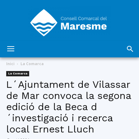
Consell
Inici
La Comarca
La Comarca
L´Ajuntament de Vilassar
Comarcal
de Mar convoca la segona
edició de la Beca d
del
´investigació i recerca
local Ernest Lluch
Maresme