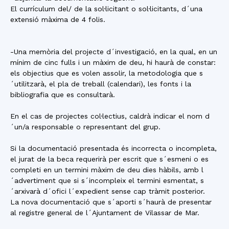
El currículum del/ de la sol·licitant o sol·licitants, d´una
extensió màxima de 4 folis.
-Una memòria del projecte d´investigació, en la qual, en un
mínim de cinc fulls i un màxim de deu, hi haurà de constar:
els objectius que es volen assolir, la metodologia que s
´utilitzarà, el pla de treball (calendari), les fonts i la
bibliografia que es consultarà.
En el cas de projectes col·lectius, caldrà indicar el nom d
´un/a responsable o representant del grup.
Si la documentació presentada és incorrecta o incompleta,
el jurat de la beca requerirà per escrit que s´esmeni o es
completi en un termini màxim de deu dies hàbils, amb l
´advertiment que si s´incompleix el termini esmentat, s
´arxivarà d´ofici l´expedient sense cap tràmit posterior.
La nova documentació que s´aporti s´haurà de presentar
al registre general de l´Ajuntament de Vilassar de Mar.