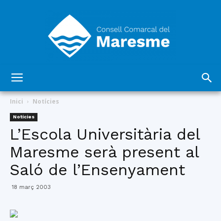
Consell
Inici
Notícies
Notícies
L’Escola Universitària del
Comarcal
Maresme serà present al
Saló de l’Ensenyament
del
18 març 2003
Maresme