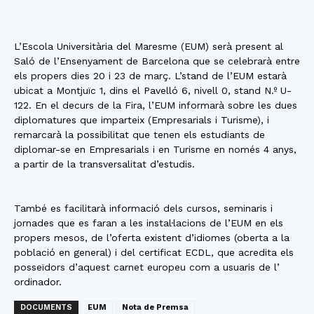
L’Escola Universitària del Maresme (EUM) serà present al
Saló de l’Ensenyament de Barcelona que se celebrarà entre
els propers dies 20 i 23 de març. L’stand de l’EUM estarà
ubicat a Montjuïc 1, dins el Pavelló 6, nivell 0, stand N.º U-
122. En el decurs de la Fira, l’EUM informarà sobre les dues
diplomatures que imparteix (Empresarials i Turisme), i
remarcarà la possibilitat que tenen els estudiants de
diplomar-se en Empresarials i en Turisme en només 4 anys,
a partir de la transversalitat d’estudis.
També es facilitarà informació dels cursos, seminaris i
jornades que es faran a les instal·lacions de l’EUM en els
propers mesos, de l’oferta existent d’idiomes (oberta a la
població en general) i del certificat ECDL, que acredita els
posseïdors d’aquest carnet europeu com a usuaris de l’
ordinador.
DOCUMENTS
EUM
Nota de Premsa