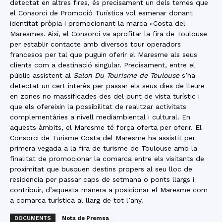
detectat en altres fires, és precisament un dels temes que
el Consorci de Promoció Turística vol esmenar donant
identitat pròpia i promocionant la marca «Costa del
Maresme». Així, el Consorci va aprofitar la fira de Toulouse
per establir contacte amb diversos tour operadors
francesos per tal que puguin oferir el Maresme als seus
clients com a destinació singular. Precisament, entre el
públic assistent al
Salon Du Tourisme de Toulouse
s’ha
detectat un cert interès per passar els seus dies de lleure
en zones no massificades des del punt de vista turístic i
que els ofereixin la possibilitat de realitzar activitats
complementàries a nivell mediambiental i cultural. En
aquests àmbits, el Maresme té força oferta per oferir. El
Consorci de Turisme Costa del Maresme ha assistit per
primera vegada a la fira de turisme de Toulouse amb la
finalitat de promocionar la comarca entre els visitants de
proximitat que busquen destins propers al seu lloc de
residencia per passar caps de setmana o ponts llargs i
contribuir, d’aquesta manera a posicionar el Maresme com
a comarca turística al llarg de tot l’any.
DOCUMENTS
Nota de Premsa