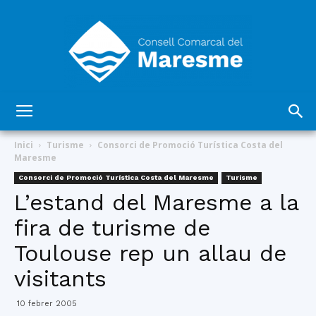
Consell
Inici
Turisme
Consorci de Promoció Turística Costa del
Maresme
Consorci de Promoció Turística Costa del Maresme
Turisme
Comarcal
L’estand del Maresme a la
fira de turisme de
Toulouse rep un allau de
del
visitants
10 febrer 2005
Maresme