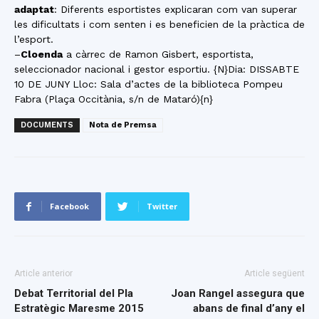
adaptat
: Diferents esportistes explicaran com van superar
les dificultats i com senten i es beneficien de la pràctica de
l’esport.
–
Cloenda
a càrrec de Ramon Gisbert, esportista,
seleccionador nacional i gestor esportiu. {N}Dia: DISSABTE
10 DE JUNY Lloc: Sala d’actes de la biblioteca Pompeu
Fabra (Plaça Occitània, s/n de Mataró){n}
DOCUMENTS
Nota de Premsa
Facebook
Twitter
Article anterior
Article següent
Debat Territorial del Pla
Joan Rangel assegura que
Estratègic Maresme 2015
abans de final d’any el