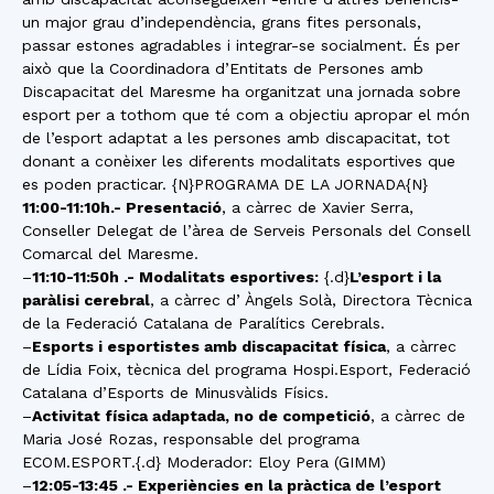
un major grau d’independència, grans fites personals,
passar estones agradables i integrar-se socialment. És per
això que la Coordinadora d’Entitats de Persones amb
Discapacitat del Maresme ha organitzat una jornada sobre
esport per a tothom que té com a objectiu apropar el món
de l’esport adaptat a les persones amb discapacitat, tot
donant a conèixer les diferents modalitats esportives que
es poden practicar. {N}PROGRAMA DE LA JORNADA{N}
11:00-11:10h.- Presentació
, a càrrec de Xavier Serra,
Conseller Delegat de l’àrea de Serveis Personals del Consell
Comarcal del Maresme.
–
11:10-11:50h .- Modalitats esportives:
{.d}
L’esport i la
paràlisi cerebral
, a càrrec d’ Àngels Solà, Directora Tècnica
de la Federació Catalana de Paralítics Cerebrals.
–
Esports i esportistes amb discapacitat física
, a càrrec
de Lídia Foix, tècnica del programa Hospi.Esport, Federació
Catalana d’Esports de Minusvàlids Físics.
–
Activitat física adaptada, no de competició
, a càrrec de
Maria José Rozas, responsable del programa
ECOM.ESPORT.{.d} Moderador: Eloy Pera (GIMM)
–
12:05-13:45 .- Experiències en la pràctica de l’esport