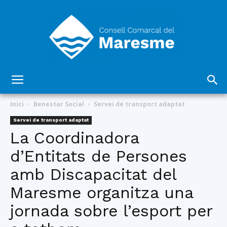
Consell
Inici
Benestar Social
Servei de transport adaptat
Servei de transport adaptat
La Coordinadora
Comarcal
d’Entitats de Persones
amb Discapacitat del
del
Maresme organitza una
jornada sobre l’esport per
Maresme