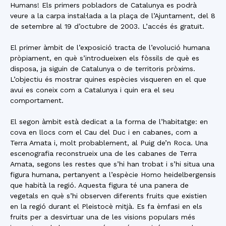
Humans! Els primers pobladors de Catalunya es podrà
veure a la carpa instal·lada a la plaça de l’Ajuntament, del 8
de setembre al 19 d’octubre de 2003. L’accés és gratuït.
El primer àmbit de l’exposició tracta de l’evolució humana
pròpiament, en què s’introdueixen els fòssils de què es
disposa, ja siguin de Catalunya o de territoris pròxims.
L’objectiu és mostrar quines espècies visqueren en el que
avui es coneix com a Catalunya i quin era el seu
comportament.
El segon àmbit està dedicat a la forma de l’habitatge: en
cova en llocs com el Cau del Duc i en cabanes, com a
Terra Amata i, molt probablement, al Puig de’n Roca. Una
escenografia reconstrueix una de les cabanes de Terra
Amata, segons les restes que s’hi han trobat i s’hi situa una
figura humana, pertanyent a l’espècie Homo heidelbergensis
que habità la regió. Aquesta figura té una panera de
vegetals en què s’hi observen diferents fruits que existien
en la regió durant el Pleistocè mitjà. Es fa èmfasi en els
fruits per a desvirtuar una de les visions populars més