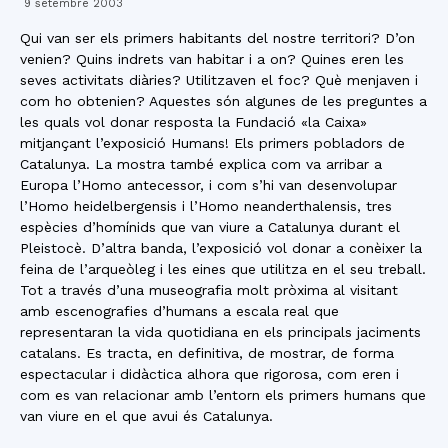
9 setembre 2003
Qui van ser els primers habitants del nostre territori? D’on
venien? Quins indrets van habitar i a on? Quines eren les
seves activitats diàries? Utilitzaven el foc? Què menjaven i
com ho obtenien? Aquestes són algunes de les preguntes a
les quals vol donar resposta la Fundació «la Caixa»
mitjançant l’exposició Humans! Els primers pobladors de
Catalunya. La mostra també explica com va arribar a
Europa l’Homo antecessor, i com s’hi van desenvolupar
l’Homo heidelbergensis i l’Homo neanderthalensis, tres
espècies d’homínids que van viure a Catalunya durant el
Pleistocè. D’altra banda, l’exposició vol donar a conèixer la
feina de l’arqueòleg i les eines que utilitza en el seu treball.
Tot a través d’una museografia molt pròxima al visitant
amb escenografies d’humans a escala real que
representaran la vida quotidiana en els principals jaciments
catalans. Es tracta, en definitiva, de mostrar, de forma
espectacular i didàctica alhora que rigorosa, com eren i
com es van relacionar amb l’entorn els primers humans que
van viure en el que avui és Catalunya.