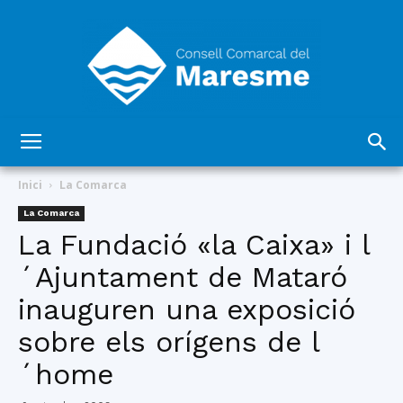
Consell
Inici
La Comarca
La Comarca
La Fundació «la Caixa» i l
Comarcal
´Ajuntament de Mataró
inauguren una exposició
del
sobre els orígens de l
´home
Maresme