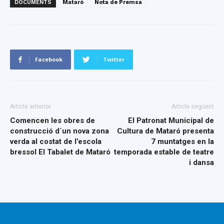
DOCUMENTS
Mataró
Nota de Premsa
Facebook
Twitter
Article anterior
Article següent
Comencen les obres de
El Patronat Municipal de
construcció d´un nova zona
Cultura de Mataró presenta
verda al costat de l’escola
7 muntatges en la
bressol El Tabalet de Mataró
temporada estable de teatre
i dansa