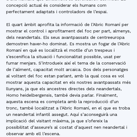
concepció actual és considerar els humans com
perfectament adaptats i controladors de l’espai.
El quart àmbit aprofita la informació de l’Abric Romaní per
mostrar el control i aprofitament del foc per part, almenys,
dels neandertals. Els seus avantpassats de centreeuropa
demostren haver-ho dominat. Es mostra un fogar de l’Abric
Romaní en què es localitzà el motlle d’un trespeus i
s’escenifica la situació i funcionalitat possible, usat per
fumar menjars. S’introdueix així el tema de la conservació
de l’aliment, capacitat molt arcaica. Dos dels personatges
al voltant del foc estan parlant, amb la qual cosa es vol
mostrar aquesta capacitat en els nostres avantpassats més
llunyans, ja que els ancestres directes dels neandertals,
Homo heidelbergensis, també devia parlar. Finalment,
aquesta escena es completa amb la reproducció d’un
tronc, també localitzat a l’Abric Romaní, en el que es troba
un neandertal infantil assegut. Aquí s’aconseguirà una
implicació del visitant màxima, ja que s’ofereix la
possibilitat d’asseure’s al costat d’aquest nen neandertal i
observar amb ell l’escena.