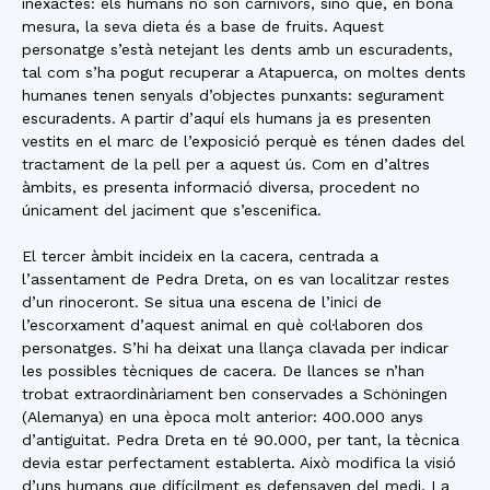
inexactes: els humans no són carnívors, sinó que, en bona
mesura, la seva dieta és a base de fruits. Aquest
personatge s’està netejant les dents amb un escuradents,
tal com s’ha pogut recuperar a Atapuerca, on moltes dents
humanes tenen senyals d’objectes punxants: segurament
escuradents. A partir d’aquí els humans ja es presenten
vestits en el marc de l’exposició perquè es ténen dades del
tractament de la pell per a aquest ús. Com en d’altres
àmbits, es presenta informació diversa, procedent no
únicament del jaciment que s’escenifica.
El tercer àmbit incideix en la cacera, centrada a
l’assentament de Pedra Dreta, on es van localitzar restes
d’un rinoceront. Se situa una escena de l’inici de
l’escorxament d’aquest animal en què col·laboren dos
personatges. S’hi ha deixat una llança clavada per indicar
les possibles tècniques de cacera. De llances se n’han
trobat extraordinàriament ben conservades a Schöningen
(Alemanya) en una època molt anterior: 400.000 anys
d’antiguitat. Pedra Dreta en té 90.000, per tant, la tècnica
devia estar perfectament establerta. Això modifica la visió
d’uns humans que difícilment es defensaven del medi. La