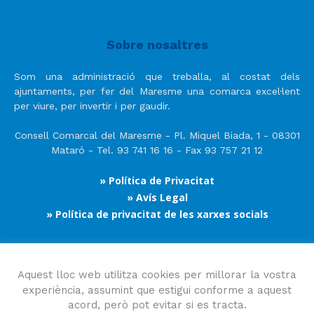
Sobre nosaltres
Som una administració que treballa, al costat dels
ajuntaments, per fer del Maresme una comarca excel·lent
per viure, per invertir i per gaudir.
Consell Comarcal del Maresme - Pl. Miquel Biada, 1 - 08301
Mataró - Tel. 93 741 16 16 - Fax 93 757 21 12
» Política de Privacitat
» Avís Legal
» Política de privacitat de les xarxes socials
Segueix-nos
Aquest lloc web utilitza cookies per millorar la vostra
experiència, assumint que estigui conforme a aquest
acord, però pot evitar si es tracta.