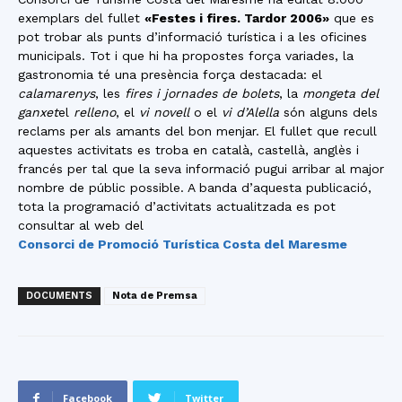
exemplars del fullet
«Festes i fires. Tardor 2006»
que es
pot trobar als punts d’informació turística i a les oficines
municipals. Tot i que hi ha propostes força variades, la
gastronomia té una presència força destacada: el
calamarenys
, les
fires i jornades de bolets
, la
mongeta del
ganxet
el
relleno
, el
vi novell
o el
vi d’Alella
són alguns dels
reclams per als amants del bon menjar. El fullet que recull
aquestes activitats es troba en català, castellà, anglès i
francés per tal que la seva informació pugui arribar al major
nombre de públic possible. A banda d’aquesta publicació,
tota la programació d’activitats actualitzada es pot
consultar al web del
Consorci de Promoció Turística Costa del Maresme
DOCUMENTS
Nota de Premsa
Facebook
Twitter