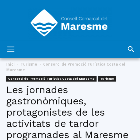
Consell
Inici
Turisme
Consorci de Promoció Turística Costa del
Maresme
Consorci de Promoció Turística Costa del Maresme
Turisme
Comarcal
Les jornades
gastronòmiques,
protagonistes de les
del
activitats de tardor
programades al Maresme
Maresme