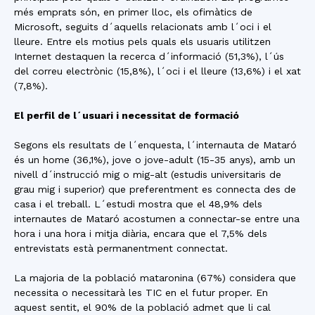
més emprats són, en primer lloc, els ofimàtics de
Microsoft, seguits d´aquells relacionats amb l´oci i el
lleure. Entre els motius pels quals els usuaris utilitzen
Internet destaquen la recerca d´informació (51,3%), l´ús
del correu electrònic (15,8%), l´oci i el lleure (13,6%) i el xat
(7,8%).
El perfil de l´usuari i necessitat de formació
Segons els resultats de l´enquesta, l´internauta de Mataró
és un home (36,1%), jove o jove-adult (15-35 anys), amb un
nivell d´instrucció mig o mig-alt (estudis universitaris de
grau mig i superior) que preferentment es connecta des de
casa i el treball. L´estudi mostra que el 48,9% dels
internautes de Mataró acostumen a connectar-se entre una
hora i una hora i mitja diària, encara que el 7,5% dels
entrevistats està permanentment connectat.
La majoria de la població mataronina (67%) considera que
necessita o necessitarà les TIC en el futur proper. En
aquest sentit, el 90% de la població admet que li cal