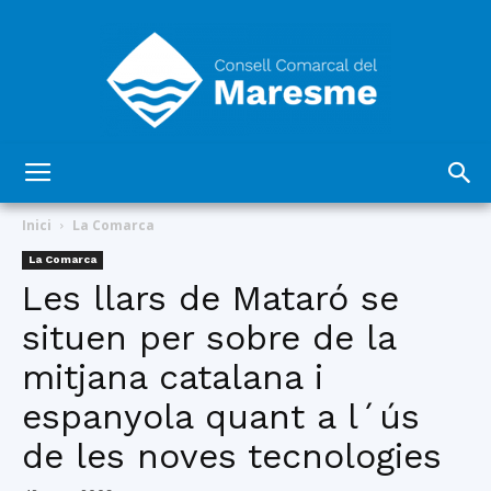
Consell
Inici
La Comarca
La Comarca
Les llars de Mataró se
Comarcal
situen per sobre de la
mitjana catalana i
del
espanyola quant a l´ús
de les noves tecnologies
Maresme