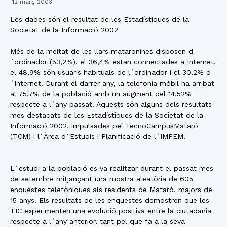
12 març 2003
Les dades són el resultat de les Estadístiques de la
Societat de la Informació 2002
Més de la meitat de les llars mataronines disposen d
´ordinador (53,2%), el 36,4% estan connectades a Internet,
el 48,9% són usuaris habituals de l´ordinador i el 30,2% d
´Internet. Durant el darrer any, la telefonia mòbil ha arribat
al 75,7% de la població amb un augment del 14,52%
respecte a l´any passat. Aquests són alguns dels resultats
més destacats de les Estadístiques de la Societat de la
Informació 2002, impulsades pel TecnoCampusMataró
(TCM) i l´Àrea d´Estudis i Planificació de l´IMPEM.
L´estudi a la població es va realitzar durant el passat mes
de setembre mitjançant una mostra aleatòria de 605
enquestes telefòniques als residents de Mataró, majors de
15 anys. Els resultats de les enquestes demostren que les
TIC experimenten una evolució positiva entre la ciutadania
respecte a l´any anterior, tant pel que fa a la seva