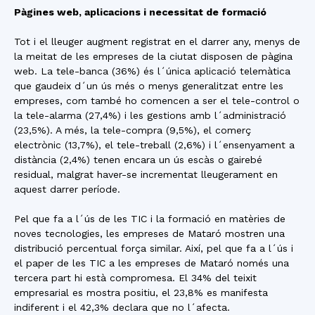
Pàgines web, aplicacions i necessitat de formació
Tot i el lleuger augment registrat en el darrer any, menys de
la meitat de les empreses de la ciutat disposen de pàgina
web. La tele-banca (36%) és l´única aplicació telemàtica
que gaudeix d´un ús més o menys generalitzat entre les
empreses, com també ho comencen a ser el tele-control o
la tele-alarma (27,4%) i les gestions amb l´administració
(23,5%). A més, la tele-compra (9,5%), el comerç
electrònic (13,7%), el tele-treball (2,6%) i l´ensenyament a
distància (2,4%) tenen encara un ús escàs o gairebé
residual, malgrat haver-se incrementat lleugerament en
aquest darrer període.
Pel que fa a l´ús de les TIC i la formació en matèries de
noves tecnologies, les empreses de Mataró mostren una
distribució percentual força similar. Així, pel que fa a l´ús i
el paper de les TIC a les empreses de Mataró només una
tercera part hi està compromesa. El 34% del teixit
empresarial es mostra positiu, el 23,8% es manifesta
indiferent i el 42,3% declara que no l´afecta.