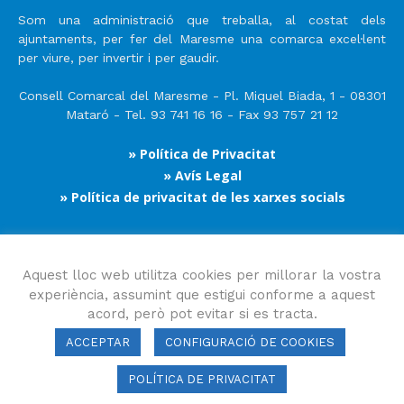
Som una administració que treballa, al costat dels
ajuntaments, per fer del Maresme una comarca excel·lent
per viure, per invertir i per gaudir.
Consell Comarcal del Maresme - Pl. Miquel Biada, 1 - 08301
Mataró - Tel. 93 741 16 16 - Fax 93 757 21 12
» Política de Privacitat
» Avís Legal
» Política de privacitat de les xarxes socials
Segueix-nos
Aquest lloc web utilitza cookies per millorar la vostra
experiència, assumint que estigui conforme a aquest
acord, però pot evitar si es tracta.
ACCEPTAR
CONFIGURACIÓ DE COOKIES
POLÍTICA DE PRIVACITAT
Consell Comarcal del Maresme 2023 Copyright © Tots els drets