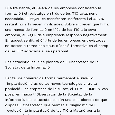
D´altra banda, el 34,4% de les empreses consideren la
formació i el reciclatge en l´ús de les TIC totalment
necessària. El 22,3% es manifesten indiferents i el 43,2%
restant no s´hi veuen implicades. Sobre si creuen que hi ha
una manca de formació en l´ús de les TIC a la seva
empresa, el 59,1% dels empresaris responen negativament.
En aquest sentit, el 64,4% de les empreses entrevistades
no porten a terme cap tipus d´acció formativa en el camp
de les TIC adreçada al seu personal.
Les estadístiques, eina pionera de l´Observatori de la
Societat de la Informació
Per tal de conèixer de forma permanent el nivell d
´implantació i l´ús de les noves tecnologies entre la
població i les empreses de la ciutat, el TCM i l´IMPEM van
posar en marxa l´Observatori de la Societat de la
Informació. Les estadístiques són una eina pionera de què
disposa l´Observatori que permet el diagnòstic de l
´evolució i la implantació de les TIC a Mataró per a la