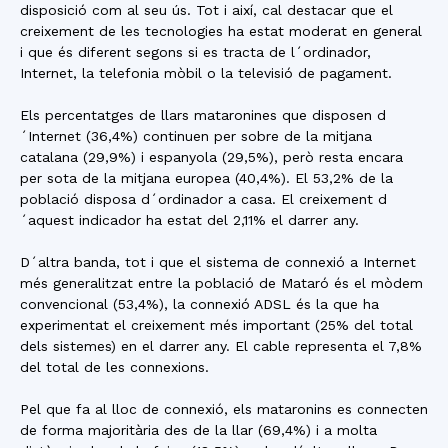
disposició com al seu ús. Tot i així, cal destacar que el
creixement de les tecnologies ha estat moderat en general
i que és diferent segons si es tracta de l´ordinador,
Internet, la telefonia mòbil o la televisió de pagament.
Els percentatges de llars mataronines que disposen d
´Internet (36,4%) continuen per sobre de la mitjana
catalana (29,9%) i espanyola (29,5%), però resta encara
per sota de la mitjana europea (40,4%). El 53,2% de la
població disposa d´ordinador a casa. El creixement d
´aquest indicador ha estat del 2,11% el darrer any.
D´altra banda, tot i que el sistema de connexió a Internet
més generalitzat entre la població de Mataró és el mòdem
convencional (53,4%), la connexió ADSL és la que ha
experimentat el creixement més important (25% del total
dels sistemes) en el darrer any. El cable representa el 7,8%
del total de les connexions.
Pel que fa al lloc de connexió, els mataronins es connecten
de forma majoritària des de la llar (69,4%) i a molta