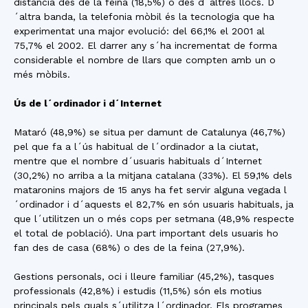
distància des de la feina (18,5%) o des d´altres llocs. D
´altra banda, la telefonia mòbil és la tecnologia que ha
experimentat una major evolució: del 66,1% el 2001 al
75,7% el 2002. El darrer any s´ha incrementat de forma
considerable el nombre de llars que compten amb un o
més mòbils.
Ús de l´ordinador i d´Internet
Mataró (48,9%) se situa per damunt de Catalunya (46,7%)
pel que fa a l´ús habitual de l´ordinador a la ciutat,
mentre que el nombre d´usuaris habituals d´Internet
(30,2%) no arriba a la mitjana catalana (33%). El 59,1% dels
mataronins majors de 15 anys ha fet servir alguna vegada l
´ordinador i d´aquests el 82,7% en són usuaris habituals, ja
que l´utilitzen un o més cops per setmana (48,9% respecte
el total de població). Una part important dels usuaris ho
fan des de casa (68%) o des de la feina (27,9%).
Gestions personals, oci i lleure familiar (45,2%), tasques
professionals (42,8%) i estudis (11,5%) són els motius
principals pels quals s´utilitza l´ordinador. Els programes