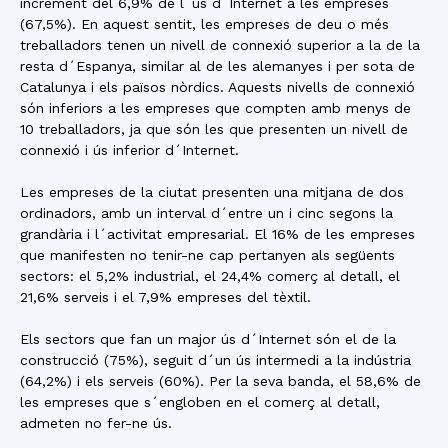
increment del 6,9% de l´ús d´Internet a les empreses
(67,5%). En aquest sentit, les empreses de deu o més
treballadors tenen un nivell de connexió superior a la de la
resta d´Espanya, similar al de les alemanyes i per sota de
Catalunya i els països nòrdics. Aquests nivells de connexió
són inferiors a les empreses que compten amb menys de
10 treballadors, ja que són les que presenten un nivell de
connexió i ús inferior d´Internet.
Les empreses de la ciutat presenten una mitjana de dos
ordinadors, amb un interval d´entre un i cinc segons la
grandària i l´activitat empresarial. El 16% de les empreses
que manifesten no tenir-ne cap pertanyen als següents
sectors: el 5,2% industrial, el 24,4% comerç al detall, el
21,6% serveis i el 7,9% empreses del tèxtil.
Els sectors que fan un major ús d´Internet són el de la
construcció (75%), seguit d´un ús intermedi a la indústria
(64,2%) i els serveis (60%). Per la seva banda, el 58,6% de
les empreses que s´engloben en el comerç al detall,
admeten no fer-ne ús.