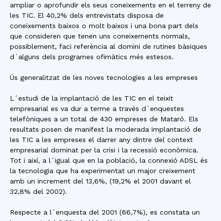
ampliar o aprofundir els seus coneixements en el terreny de
les TIC. El 40,2% dels entrevistats disposa de
coneixements baixos o molt baixos i una bona part dels
que consideren que tenen uns coneixements normals,
possiblement, faci referència al domini de rutines bàsiques
d´alguns dels programes ofimàtics més estesos.
Ús generalitzat de les noves tecnologies a les empreses
L´estudi de la implantació de les TIC en el teixit
empresarial es va dur a terme a través d´enquestes
telefòniques a un total de 430 empreses de Mataró. Els
resultats posen de manifest la moderada implantació de
les TIC a les empreses el darrer any dintre del context
empresarial dominat per la crisi i la recessió econòmica.
Tot i així, a l´igual que en la població, la connexió ADSL és
la tecnologia que ha experimentat un major creixement
amb un increment del 13,6%, (19,2% el 2001 davant el
32,8% del 2002).
Respecte a l´enquesta del 2001 (66,7%), es constata un