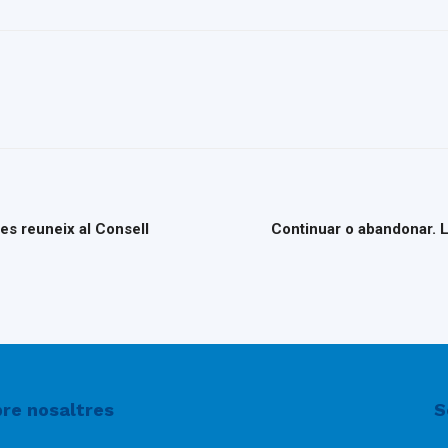
del
Maresme
 es reuneix al Consell
Continuar o abandonar. L
re nosaltres
S