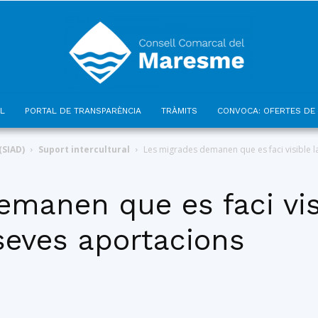
L
PORTAL DE TRANSPARÈNCIA
TRÀMITS
CONVOCA: OFERTES DE 
Consell
(SIAD)
Suport intercultural
Les migrades demanen que es faci visible la s
manen que es faci vis
 seves aportacions
Comarcal