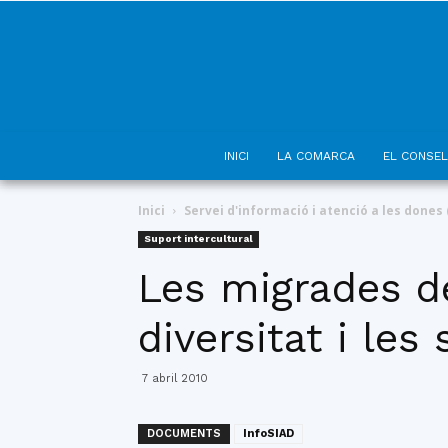
INICI
LA COMARCA
EL CONSEL
Inici
Servei d'informació i atenció a les dones 
Suport intercultural
Les migrades de
diversitat i les
7 abril 2010
DOCUMENTS
InfoSIAD