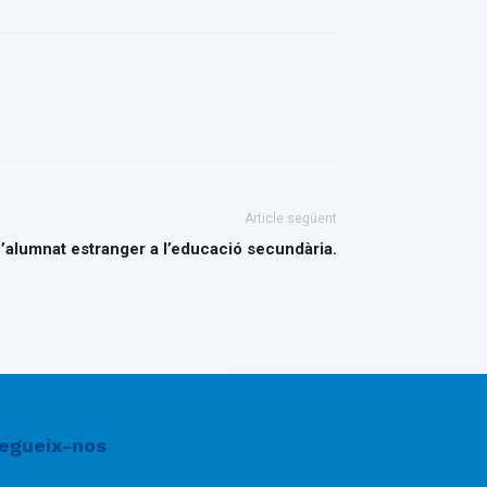
Article següent
’alumnat estranger a l’educació secundària.
egueix-nos