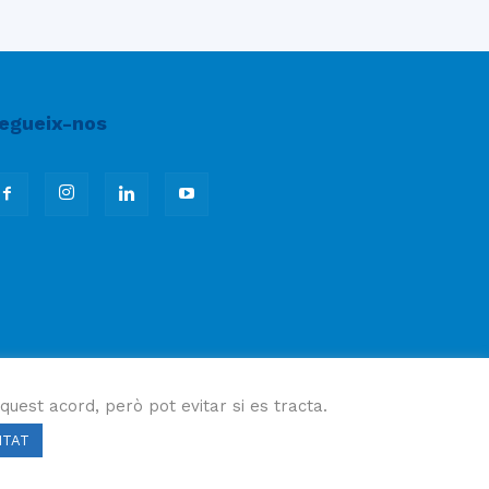
egueix-nos
quest acord, però pot evitar si es tracta.
ITAT