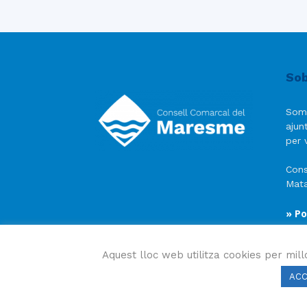
Sob
Som
ajun
per v
Cons
Mata
» Po
» Av
» Po
Aquest lloc web utilitza cookies per mill
AC
Consell Comarcal del Maresme 2023 Copyright © Tots e