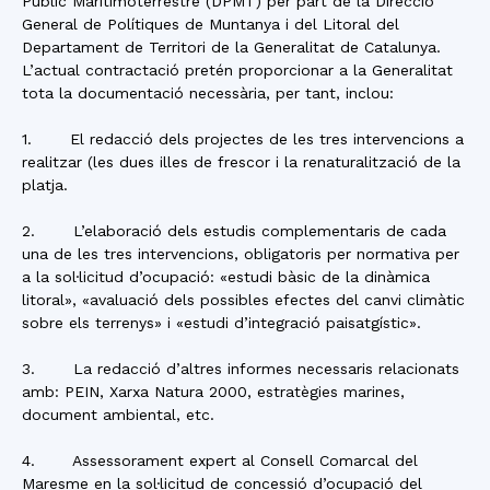
Públic Maritimoterrestre (DPMT) per part de la Direcció
General de Polítiques de Muntanya i del Litoral del
Departament de Territori de la Generalitat de Catalunya.
L’actual contractació pretén proporcionar a la Generalitat
tota la documentació necessària, per tant, inclou:
1. El redacció dels projectes de les tres intervencions a
realitzar (les dues illes de frescor i la renaturalització de la
platja.
2. L’elaboració dels estudis complementaris de cada
una de les tres intervencions, obligatoris per normativa per
a la sol·licitud d’ocupació: «estudi bàsic de la dinàmica
litoral», «avaluació dels possibles efectes del canvi climàtic
sobre els terrenys» i «estudi d’integració paisatgístic».
3. La redacció d’altres informes necessaris relacionats
amb: PEIN, Xarxa Natura 2000, estratègies marines,
document ambiental, etc.
4. Assessorament expert al Consell Comarcal del
Maresme en la sol·licitud de concessió d’ocupació del