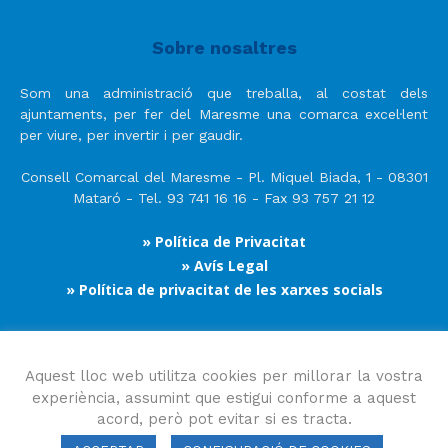
Sobre nosaltres
Som una administració que treballa, al costat dels
ajuntaments, per fer del Maresme una comarca excel·lent
per viure, per invertir i per gaudir.
Consell Comarcal del Maresme - Pl. Miquel Biada, 1 - 08301
Mataró - Tel. 93 741 16 16 - Fax 93 757 21 12
» Política de Privacitat
» Avís Legal
» Política de privacitat de les xarxes socials
Segueix-nos
Aquest lloc web utilitza cookies per millorar la vostra
experiència, assumint que estigui conforme a aquest
acord, però pot evitar si es tracta.