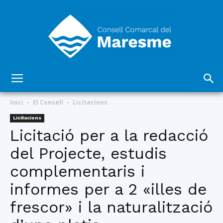
Consell
Inici
El Consell
Licitacions
Licitacions
Licitació per a la redacció
Comarcal
del Projecte, estudis
complementaris i
del
informes per a 2 «illes de
frescor» i la naturalització
Maresme