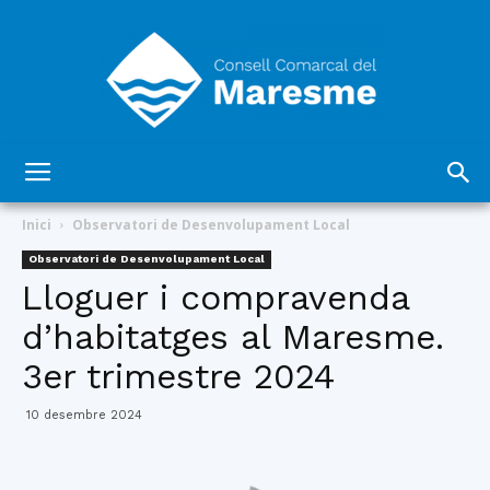
Consell
Inici
Observatori de Desenvolupament Local
Observatori de Desenvolupament Local
Lloguer i compravenda
Comarcal
d’habitatges al Maresme.
3er trimestre 2024
del
10 desembre 2024
Maresme