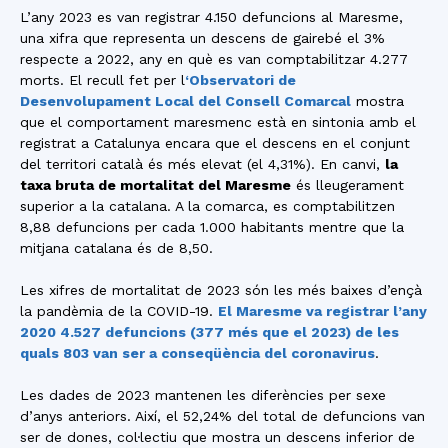
L’any 2023 es van registrar 4.150 defuncions al Maresme,
una xifra que representa un descens de gairebé el 3%
respecte a 2022, any en què es van comptabilitzar 4.277
morts. El recull fet per l
‘Observatori de
Desenvolupament Local del Consell Comarcal
mostra
que el comportament maresmenc està en sintonia amb el
registrat a Catalunya encara que el descens en el conjunt
del territori català és més elevat (el 4,31%). En canvi,
la
taxa bruta de mortalitat del Maresme
és lleugerament
superior a la catalana. A la comarca, es comptabilitzen
8,88 defuncions per cada 1.000 habitants mentre que la
mitjana catalana és de 8,50.
Les xifres de mortalitat de 2023 són les més baixes d’ençà
la pandèmia de la COVID-19.
El Maresme va registrar l’any
2020 4.527 defuncions (377 més que el 2023) de les
quals 803 van ser a conseqüència del coronavirus
.
Les dades de 2023 mantenen les diferències per sexe
d’anys anteriors. Així, el 52,24% del total de defuncions van
ser de dones, col·lectiu que mostra un descens inferior de