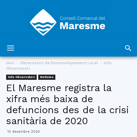
Consell
Inici
Observatori de Desenvolupament Local
Info
Observatori
Info Observatori
Notícies
Comarcal
El Maresme registra la
xifra més baixa de
defuncions des de la crisi
del
sanitària de 2020
10 desembre 2024
Maresme