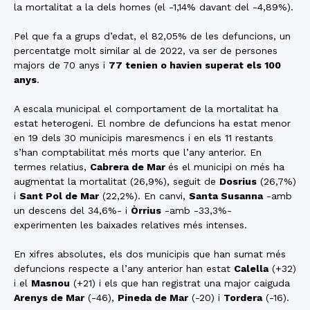
la mortalitat a la dels homes (el -1,14% davant del -4,89%).
Pel que fa a grups d’edat, el 82,05% de les defuncions, un
percentatge molt similar al de 2022, va ser de persones
majors de 70 anys i
77 tenien o havien superat els 100
anys
.
A escala municipal el comportament de la mortalitat ha
estat heterogeni. El nombre de defuncions ha estat menor
en 19 dels 30 municipis maresmencs i en els 11 restants
s’han comptabilitat més morts que l’any anterior. En
termes relatius,
Cabrera de Mar
és el municipi on més ha
augmentat la mortalitat (26,9%), seguit de
Dosrius
(26,7%)
i
Sant Pol de Mar
(22,2%). En canvi,
Santa Susanna
-amb
un descens del 34,6%- i
Òrrius
-amb -33,3%-
experimenten les baixades relatives més intenses.
En xifres absolutes, els dos municipis que han sumat més
defuncions respecte a l’any anterior han estat
Calella
(+32)
i el
Masnou
(+21) i els que han registrat una major caiguda
Arenys de Mar
(-46),
Pineda de Mar
(-20) i
Tordera
(-16).