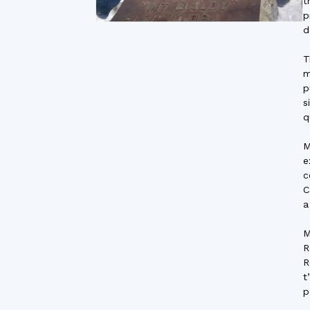
t
p
d
T
m
p
s
q
M
e
c
C
a
M
R
R
t
p