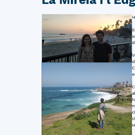
H
S
s
d
V
d
C
e
C
a
t
m
c
c
u