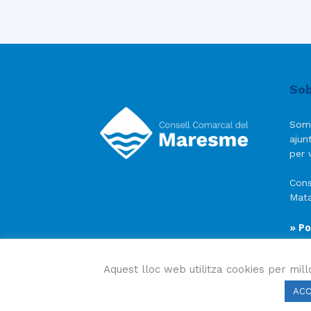
Sob
Som
ajun
per v
Cons
Mata
» Po
» Av
» Po
Aquest lloc web utilitza cookies per mill
AC