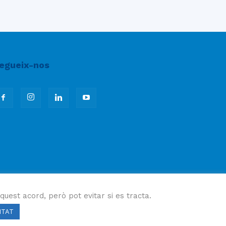
egueix-nos
quest acord, però pot evitar si es tracta.
ITAT