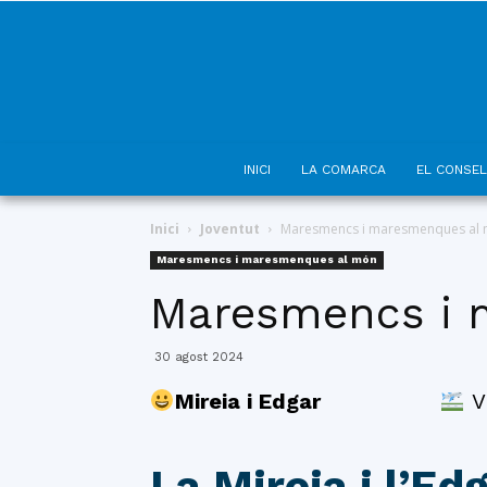
INICI
LA COMARCA
EL CONSEL
Inici
Joventut
Maresmencs i maresmenques al
Maresmencs i maresmenques al món
Maresmencs i 
30 agost 2024
Mireia i Edgar
Vi
La Mireia i l’E