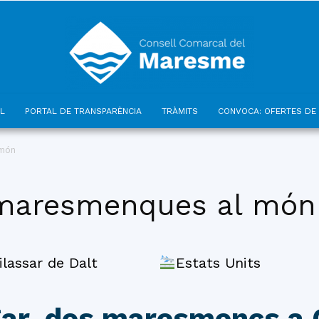
L
PORTAL DE TRANSPARÈNCIA
TRÀMITS
CONVOCA: OFERTES DE 
Consell
 món
maresmenques al món
Comarcal
lassar de Dalt
Estats Units
dgar, dos maresmencs a C