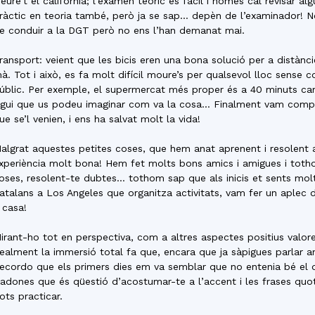
reure’t el californià; l’examen teòric és fàcil i només cal revisar a
ràctic en teoria també, però ja se sap… depèn de l’examinador! No
e conduir a la DGT però no ens l’han demanat mai.
ransport: veient que les bicis eren una bona solució per a distàn
à. Tot i això, es fa molt difícil moure’s per qualsevol lloc sense
úblic. Per exemple, el supermercat més proper és a 40 minuts cam
igui que us podeu imaginar com va la cosa… Finalment vam comp
ue se’l venien, i ens ha salvat molt la vida!
algrat aquestes petites coses, que hem anat aprenent i resolent
xperiència molt bona! Hem fet molts bons amics i amigues i totho
oses, resolent-te dubtes… tothom sap que als inicis et sents molt
atalans a Los Angeles que organitza activitats, vam fer un aplec 
 casa!
irant-ho tot en perspectiva, com a altres aspectes positius valor
ealment la immersió total fa que, encara que ja sàpigues parlar a
ecordo que els primers dies em va semblar que no entenia bé el
’adones que és qüestió d’acostumar-te a l’accent i les frases q
ots practicar.