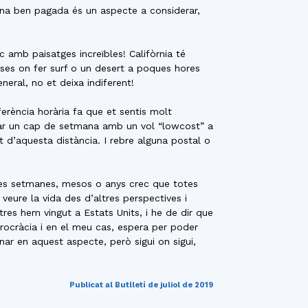
eina ben pagada és un aspecte a considerar,
c amb paisatges increïbles! Califòrnia té
ses on fer surf o un desert a poques hores
neral, no et deixa indiferent!
ferència horària fa que et sentis molt
nar un cap de setmana amb un vol “lowcost” a
t d’aquesta distància. I rebre alguna postal o
unes setmanes, mesos o anys crec que totes
eure la vida des d’altres perspectives i
res hem vingut a Estats Units, i he de dir que
rocràcia i en el meu cas, espera per poder
ar en aquest aspecte, però sigui on sigui,
Publicat al Butlletí de juliol de 2019