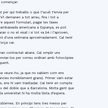
e començar:
t per qui treballis o que t’acull t’envia per
e’l demanen a tot arreu, fins i tot a
re aquest formulari, pagar les taxes
l’ambaixada americana a Espanya, es pot
aran o no el visat i si tot va bé i l’aproven,
mini d’una setmana aproximadament. Cal tenir
orça car.
han contractat abans. Cal omplir uns
 enviar-los per correu ordinari amb fotocòpies
uerit.
ense veure-ho, ja que no sabíem com ens
tàncies increïblement grans). Primer vam estar
s, ens hi vam traslladar. Cal tenir en compte
és del doble que a Barcelona. Molta gent que
 universitat hi ha molta llista d’espera.
oblemes. En principi tens tres mesos per