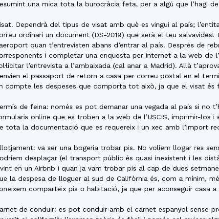
esumint una mica tota la burocràcia feta, per a algú que l’hagi d
isat. Dependrà del tipus de visat amb què es vingui al país; l’entita
orreu ordinari un document (DS-2019) que serà el teu salvavides! T
’aeroport quan t’entrevisten abans d’entrar al país. Després de reb
orresponents i completar una enquesta per internet a la web de 
ol·licitar l’entrevista a l’ambaixada (cal anar a Madrid). Allà t’aprov
’envien el passaport de retorn a casa per correu postal en el ter
n compte les despeses que comporta tot això, ja que el visat és f
ermís de feina: només es pot demanar una vegada al país si no t’
ormularis online que es troben a la web de l’USCIS, imprimir-los i
e tota la documentació que es requereix i un xec amb l’import req
llotjament: va ser una bogeria trobar pis. No volíem llogar res s
odríem desplaçar (el transport públic és quasi inexistent i les dis
ivint en un Airbnb i quan ja vam trobar pis al cap de dues setmane
ue la despesa de lloguer al sud de Califòrnia és, com a mínim, m
oneixem comparteix pis o habitació, ja que per aconseguir casa a la
arnet de conduir: es pot conduir amb el carnet espanyol sense pr