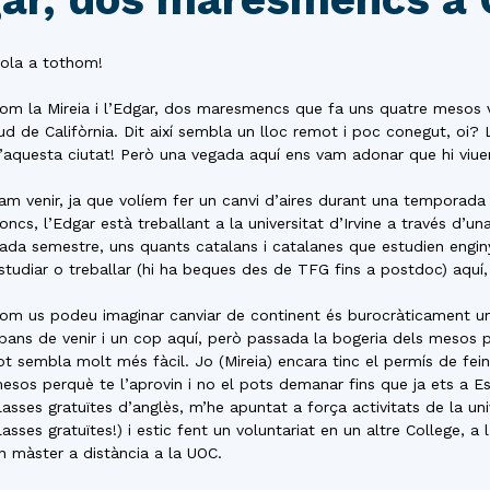
del
ola a tothom!
om la Mireia i l’Edgar, dos maresmencs que fa uns quatre mesos 
ud de Califòrnia. Dit així sembla un lloc remot i poc conegut, oi?
Maresme
’aquesta ciutat! Però una vegada aquí ens vam adonar que hi viue
am venir, ja que volíem fer un canvi d’aires durant una temporada i 
oncs, l’Edgar està treballant a la universitat d’Irvine a través d’
ada semestre, uns quants catalans i catalanes que estudien enginy
studiar o treballar (hi ha beques des de TFG fins a postdoc) aquí,
om us podeu imaginar canviar de continent és burocràticament u
bans de venir i un cop aquí, però passada la bogeria dels mesos pr
ot sembla molt més fàcil. Jo (Mireia) encara tinc el permís de fei
esos perquè te l’aprovin i no el pots demanar fins que ja ets a E
lasses gratuïtes d’anglès, m’he apuntat a força activitats de la uni
lasses gratuïtes!) i estic fent un voluntariat en un altre College, 
n màster a distància a la UOC.