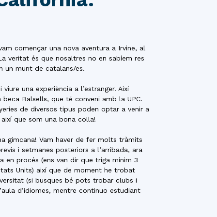
vam començar una nova aventura a Irvine, al
 La veritat és que nosaltres no en sabíem res
n un munt de catalans/es.
viure una experiència a l’estranger. Així
una beca Balsells, que té conveni amb la UPC.
eries de diversos tipus poden optar a venir a
 així que som una bona colla!
na gimcana! Vam haver de fer molts tràmits
evis i setmanes posteriors a l’arribada, ara
na en procés (ens van dir que triga mínim 3
stats Units) així que de moment he trobat
versitat (si busques bé pots trobar clubs i
a l’aula d’idiomes, mentre continuo estudiant