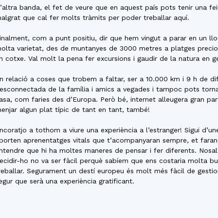
’altra banda, el fet de veure que en aquest país pots tenir una f
algrat que cal fer molts tràmits per poder treballar aquí.
inalment, com a punt positiu, dir que hem vingut a parar en un llo
olta varietat, des de muntanyes de 3000 metres a platges precio
n cotxe. Val molt la pena fer excursions i gaudir de la natura en ge
n relació a coses que trobem a faltar, ser a 10.000 km i 9 h de di
esconnectada de la família i amics a vegades i tampoc pots tor
asa, com faries des d’Europa. Però bé, internet alleugera gran par
enjar algun plat típic de tant en tant, també!
ncoratjo a tothom a viure una experiència a l’estranger! Sigui d’
porten aprenentatges vitals que t’acompanyaran sempre, et faran v
ntendre que hi ha moltes maneres de pensar i fer diferents. Nosalt
ecidir-ho no va ser fàcil perquè sabíem que ens costaria molta bu
reballar. Segurament un destí europeu és molt més fàcil de gestion
egur que serà una experiència gratificant.