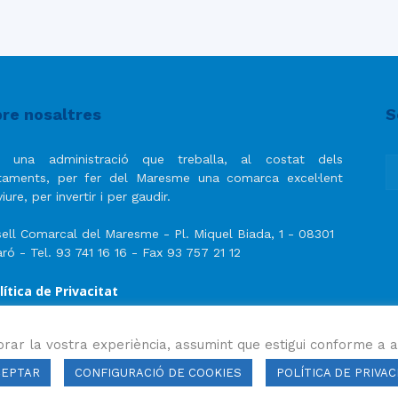
re nosaltres
S
 una administració que treballa, al costat dels
taments, per fer del Maresme una comarca excel·lent
iure, per invertir i per gaudir.
ell Comarcal del Maresme - Pl. Miquel Biada, 1 - 08301
ró - Tel. 93 741 16 16 - Fax 93 757 21 12
lítica de Privacitat
ís Legal
lítica de privacitat de les xarxes socials
orar la vostra experiència, assumint que estigui conforme a a
CEPTAR
CONFIGURACIÓ DE COOKIES
POLÍTICA DE PRIVAC