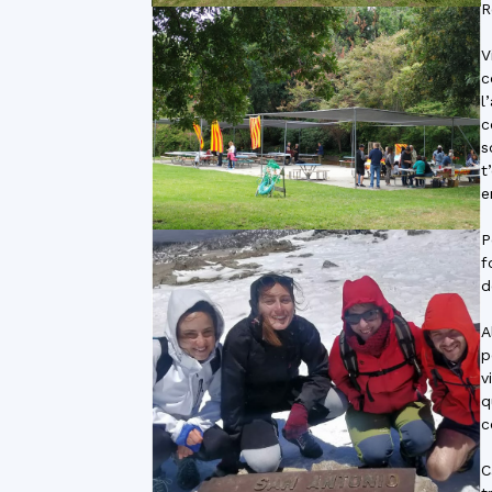
R
V
c
l
c
s
t
e
P
f
d
A
p
v
q
c
C