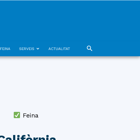
FEINA
SERVEIS
ACTUALITAT
Feina
alifòrnia.