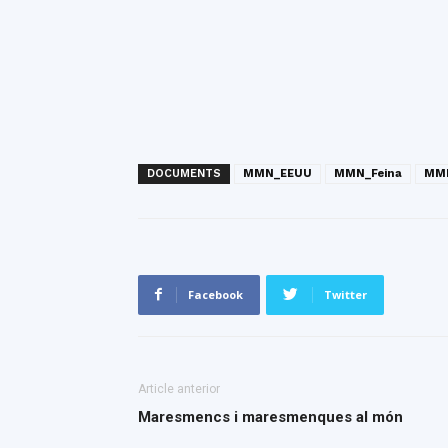
DOCUMENTS
MMN_EEUU
MMN_Feina
MMN
Facebook
Twitter
Article anterior
Maresmencs i maresmenques al món