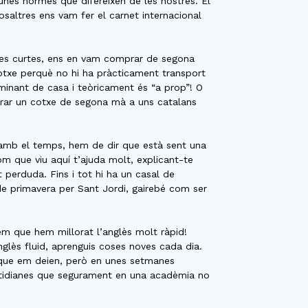
lgunes normes que difereixen de les nostres. El
saltres ens vam fer el carnet internacional
cies curtes, ens en vam comprar de segona
 cotxe perquè no hi ha pràcticament transport
inant de casa i teòricament és “a prop”! O
rar un cotxe de segona mà a uns catalans
 amb el temps, hem de dir que està sent una
m que viu aquí t’ajuda molt, explicant-te
 perduda. Fins i tot hi ha un casal de
de primavera per Sant Jordi, gairebé com ser
em que hem millorat l’anglès molt ràpid!
nglès fluid, aprenguis coses noves cada dia.
 que em deien, però en unes setmanes
uotidianes que segurament en una acadèmia no