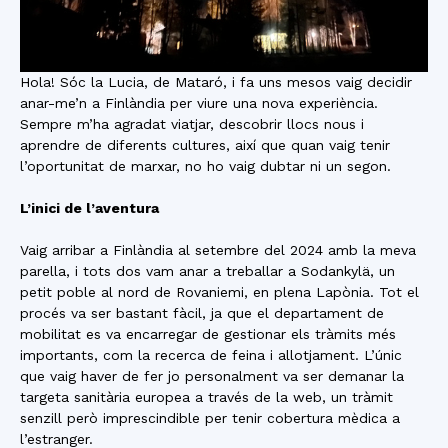
Hola! Sóc la Lucia, de Mataró, i fa uns mesos vaig decidir
anar-me’n a Finlàndia per viure una nova experiència.
Sempre m’ha agradat viatjar, descobrir llocs nous i
aprendre de diferents cultures, així que quan vaig tenir
l’oportunitat de marxar, no ho vaig dubtar ni un segon.
L’inici de l’aventura
Vaig arribar a Finlàndia al setembre del 2024 amb la meva
parella, i tots dos vam anar a treballar a Sodankylä, un
petit poble al nord de Rovaniemi, en plena Lapònia. Tot el
procés va ser bastant fàcil, ja que el departament de
mobilitat es va encarregar de gestionar els tràmits més
importants, com la recerca de feina i allotjament. L’únic
que vaig haver de fer jo personalment va ser demanar la
targeta sanitària europea a través de la web, un tràmit
senzill però imprescindible per tenir cobertura mèdica a
l’estranger.