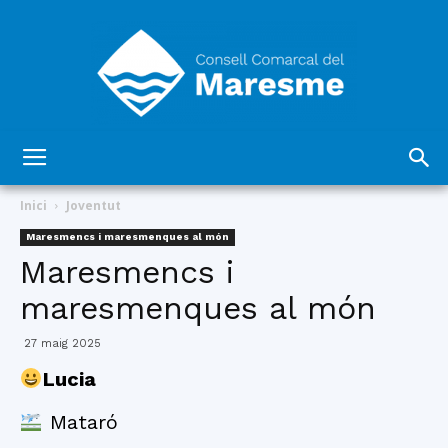
Consell
Inici
Joventut
Maresmencs i maresmenques al món
Maresmencs i
Comarcal
maresmenques al món
27 maig 2025
del
Lucia
Mataró
Maresme