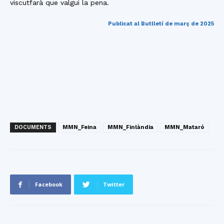
viscutfarà que valgui la pena.
Publicat al Butlletí de març de 2025
DOCUMENTS
MMN_Feina
MMN_Finlàndia
MMN_Mataró
Facebook
Twitter