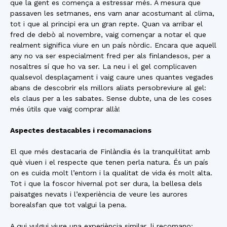
que la gent es comença a estressar més. A mesura que
passaven les setmanes, ens vam anar acostumant al clima,
tot i que al principi era un gran repte. Quan va arribar el
fred de debò al novembre, vaig començar a notar el que
realment significa viure en un país nòrdic. Encara que aquell
any no va ser especialment fred per als finlandesos, per a
nosaltres sí que ho va ser. La neu i el gel complicaven
qualsevol desplaçament i vaig caure unes quantes vegades
abans de descobrir els millors aliats persobreviure al gel:
els claus per a les sabates. Sense dubte, una de les coses
més útils que vaig comprar allà!
Aspectes destacables i recomanacions
El que més destacaria de Finlàndia és la tranquil·litat amb
què viuen i el respecte que tenen perla natura. És un país
on es cuida molt l’entorn i la qualitat de vida és molt alta.
Tot i que la foscor hivernal pot ser dura, la bellesa dels
paisatges nevats i l’experiència de veure les aurores
borealsfan que tot valgui la pena.
A qui vulgui viure una experiència similar, li recomano: