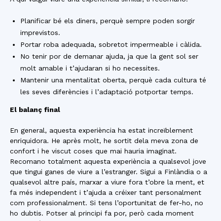
Planificar bé els diners, perquè sempre poden sorgir
imprevistos.
Portar roba adequada, sobretot impermeable i càlida.
No tenir por de demanar ajuda, ja que la gent sol ser
molt amable i t’ajudaran si ho necessites.
Mantenir una mentalitat oberta, perquè cada cultura té
les seves diferències i l’adaptació potportar temps.
El balanç final
En general, aquesta experiència ha estat increïblement
enriquidora. He après molt, he sortit dela meva zona de
confort i he viscut coses que mai hauria imaginat.
Recomano totalment aquesta experiència a qualsevol jove
que tingui ganes de viure a l’estranger. Sigui a Finlàndia o a
qualsevol altre país, marxar a viure fora t’obre la ment, et
fa més independent i t’ajuda a créixer tant personalment
com professionalment. Si tens l’oportunitat de fer-ho, no
ho dubtis. Potser al principi fa por, però cada moment