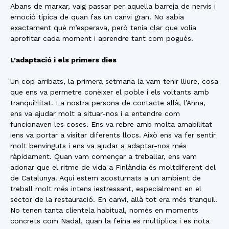
Abans de marxar, vaig passar per aquella barreja de nervis i
emoció típica de quan fas un canvi gran. No sabia
exactament què m’esperava, però tenia clar que volia
aprofitar cada moment i aprendre tant com pogués.
L’adaptació i els primers dies
Un cop arribats, la primera setmana la vam tenir lliure, cosa
que ens va permetre conèixer el poble i els voltants amb
tranquil·litat. La nostra persona de contacte allà, l’Anna,
ens va ajudar molt a situar-nos i a entendre com
funcionaven les coses. Ens va rebre amb molta amabilitat
iens va portar a visitar diferents llocs. Això ens va fer sentir
molt benvinguts i ens va ajudar a adaptar-nos més
ràpidament. Quan vam començar a treballar, ens vam
adonar que el ritme de vida a Finlàndia és moltdiferent del
de Catalunya. Aquí estem acostumats a un ambient de
treball molt més intens iestressant, especialment en el
sector de la restauració. En canvi, allà tot era més tranquil.
No tenen tanta clientela habitual, només en moments
concrets com Nadal, quan la feina es multiplica i es nota