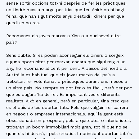
sense sortir opcions tot-hi desprès de fer les pràctiques,
no tindré massa marge per triar que fer. Aniré on hi hagi
feina, que han sigut molts anys d’estudi i diners per que
quedi en no res.
Recomanes als joves marxar a Xina o a qualsevol altre
país?
Sens dubte. Si es poden aconseguir els diners o sorgeix
alguna oportunitat per marxar, encara que sigui mig o un
any, ho recomano al cent per cent. A països del nord o a
Austràlia és habitual que els joves marxin del país a
treballar, fer voluntariat o pràctiques durant uns mesos a
un altre país. No sempre es pot fer o és fàcil, però per poc
que es pugui s’ha de fer. Es important veure diferents
realitats. Això en general, però en particular, Xina crec que
es el país de les oportunitats. Pels que vulguin fer carrera
en negocis o empreses internacionals, aquí la gent està
obsessionada en prosperar; pels arquitectes o interioristes,
trobaran un boom immobiliari molt gran, tot hi que no se
quan els hi durarà, i pels creatius la principal oportunitat és