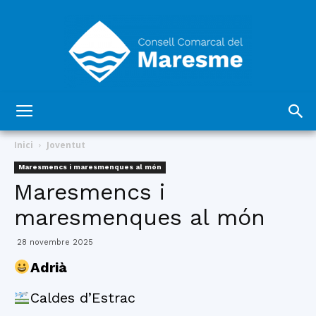
Consell
Inici
Joventut
Maresmencs i maresmenques al món
Maresmencs i
Comarcal
maresmenques al món
28 novembre 2025
del
Adrià
Caldes d’Estrac
Maresme