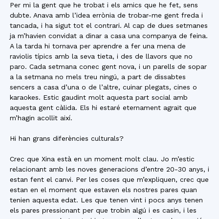
Per mi la gent que he trobat i els amics que he fet, sens
dubte. Anava amb l’idea errònia de trobar-me gent freda i
tancada, i ha sigut tot el contrari. Al cap de dues setmanes
ja m’havien convidat a dinar a casa una companya de feina.
A la tarda hi tornava per aprendre a fer una mena de
raviolis típics amb la seva tieta, i des de llavors que no
paro. Cada setmana conec gent nova, i un parells de sopar
a la setmana no mels treu ningú, a part de dissabtes
sencers a casa d’una o de l’altre, cuinar plegats, cines o
karaokes. Estic gaudint molt aquesta part social amb
aquesta gent càlida. Els hi estaré eternament agraït que
m’hagin acollit així.
Hi han grans diferències culturals?
Crec que Xina està en un moment molt clau. Jo m’estic
relacionant amb les noves generacions d’entre 20-30 anys, i
estan fent el canvi. Per les coses que m’expliquen, crec que
estan en el moment que estaven els nostres pares quan
tenien aquesta edat. Les que tenen vint i pocs anys tenen
els pares pressionant per que trobin algú i es casin, i les