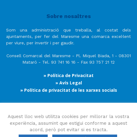
Sobre nosaltres
Som una administració que treballa, al costat dels
ajuntaments, per fer del Maresme una comarca excel·lent
per viure, per invertir i per gaudir.
Consell Comarcal del Maresme - Pl. Miquel Biada, 1 - 08301
Mataró - Tel. 93 741 16 16 - Fax 93 757 21 12
» Política de Privacitat
» Avís Legal
» Política de privacitat de les xarxes socials
Segueix-nos
Aquest lloc web utilitza cookies per millorar la vostra
experiència, assumint que estigui conforme a aquest
acord, però pot evitar si es tracta.