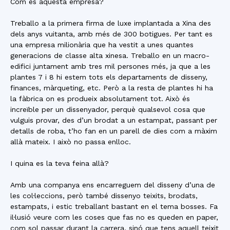
Com és aquesta empresa?
Treballo a la primera firma de luxe implantada a Xina des
dels anys vuitanta, amb més de 300 botigues. Per tant es
una empresa milionària que ha vestit a unes quantes
generacions de classe alta xinesa. Treballo en un macro-
edifici juntament amb tres mil persones més, ja que a les
plantes 7 i 8 hi estem tots els departaments de disseny,
finances, màrqueting, etc. Però a la resta de plantes hi ha
la fàbrica on es produeix absolutament tot. Això és
increïble per un dissenyador, perquè qualsevol cosa que
vulguis provar, des d’un brodat a un estampat, passant per
detalls de roba, t’ho fan en un parell de dies com a màxim
allà mateix. I això no passa enlloc.
I quina es la teva feina allà?
Amb una companya ens encarreguem del disseny d’una de
les col·leccions, però també dissenyo teixits, brodats,
estampats, i estic treballant bastant en el tema bosses. Fa
il·lusió veure com les coses que fas no es queden en paper,
com sol passar durant la carrera, sinó que tens aquell teixit