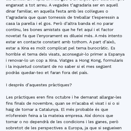
enganxat a tot arreu. A vegades t’agradaria ser en aquell
dinar familiar, en aquella festa amb les col·legues o
t’agradaria que quan tornessis de treballar t’esperessin a
casa la parella i el gos. Però d’altra banda el no parar
continu, les bones amistats que he fet aquí i el factor
novetat fa que l’enyorament es dilueixi més. A més intento
estar en contacte constant amb tothom. A part d’això,
estar a Xina es molt complicat pel tema burocràtic. Es
horrible el tema dels visats, aconseguir-lo primer a Espanya
i renovar-lo un cop a Xina. Viatges a Hong Kong, formularis
i la inquietud constant de no saber si el mes següent
podràs quedar-teo et faran fora del país.
I després d’aquestes pràctiques?
Les pràctiques eren fins octubre i he demanat allargar-les
fins finals de novembre, quan se m’acaba el visat i si o si
haig de tornar a Catalunya. El més probable és que
m’ofereixin feina a la mateixa empresa. Així doncs que
tornar o no dependrà de les condicions i les ganes, però
sobretot de les perspectives a Europa, ja que si segueixen