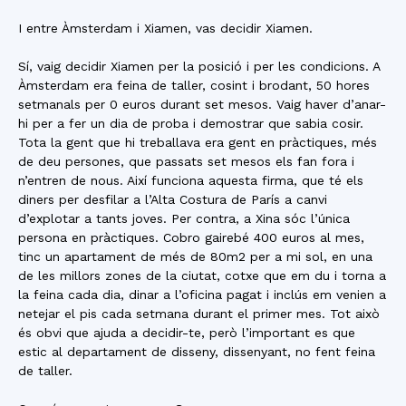
I entre Àmsterdam i Xiamen, vas decidir Xiamen.
Sí, vaig decidir Xiamen per la posició i per les condicions. A
Àmsterdam era feina de taller, cosint i brodant, 50 hores
setmanals per 0 euros durant set mesos. Vaig haver d’anar-
hi per a fer un dia de proba i demostrar que sabia cosir.
Tota la gent que hi treballava era gent en pràctiques, més
de deu persones, que passats set mesos els fan fora i
n’entren de nous. Així funciona aquesta firma, que té els
diners per desfilar a l’Alta Costura de París a canvi
d’explotar a tants joves. Per contra, a Xina sóc l’única
persona en pràctiques. Cobro gairebé 400 euros al mes,
tinc un apartament de més de 80m2 per a mi sol, en una
de les millors zones de la ciutat, cotxe que em du i torna a
la feina cada dia, dinar a l’oficina pagat i inclús em venien a
netejar el pis cada setmana durant el primer mes. Tot això
és obvi que ajuda a decidir-te, però l’important es que
estic al departament de disseny, dissenyant, no fent feina
de taller.