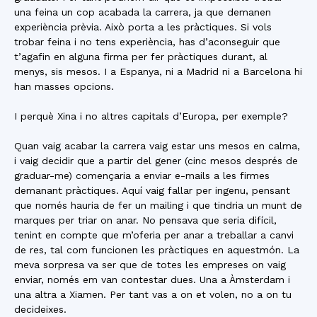
una feina un cop acabada la carrera, ja que demanen
experiència prèvia. Això porta a les pràctiques. Si vols
trobar feina i no tens experiència, has d’aconseguir que
t’agafin en alguna firma per fer pràctiques durant, al
menys, sis mesos. I a Espanya, ni a Madrid ni a Barcelona hi
han masses opcions.
I perquè Xina i no altres capitals d’Europa, per exemple?
Quan vaig acabar la carrera vaig estar uns mesos en calma,
i vaig decidir que a partir del gener (cinc mesos després de
graduar-me) començaria a enviar e-mails a les firmes
demanant pràctiques. Aquí vaig fallar per ingenu, pensant
que només hauria de fer un mailing i que tindria un munt de
marques per triar on anar. No pensava que seria difícil,
tenint en compte que m’oferia per anar a treballar a canvi
de res, tal com funcionen les pràctiques en aquestmón. La
meva sorpresa va ser que de totes les empreses on vaig
enviar, només em van contestar dues. Una a Àmsterdam i
una altra a Xiamen. Per tant vas a on et volen, no a on tu
decideixes.