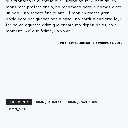
que trobaran la clientela que Europa no té. A part de les
raons més professionals, ho recomano perquè només vivim
un cop, i no sabem fins quant. El món es massa gran i
bonic com per quedar-nos a casa i no sortir a explorar-lo, i
fer-ho en aquesta edat que encara res depèn de tu, es el
moment. Així que ànims, i a volar!
Publicat al Butlletí d’octubre de 2016
DOCUMENTS
MMN_Caldetes
MMN_Pràctiques
MMN_Xina