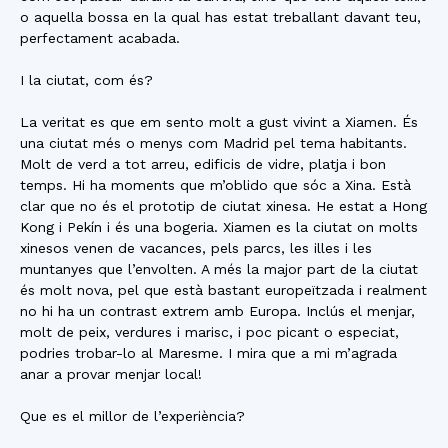
o aquella bossa en la qual has estat treballant davant teu,
perfectament acabada.
I la ciutat, com és?
La veritat es que em sento molt a gust vivint a Xiamen. És
una ciutat més o menys com Madrid pel tema habitants.
Molt de verd a tot arreu, edificis de vidre, platja i bon
temps. Hi ha moments que m’oblido que sóc a Xina. Està
clar que no és el prototip de ciutat xinesa. He estat a Hong
Kong i Pekín i és una bogeria. Xiamen es la ciutat on molts
xinesos venen de vacances, pels parcs, les illes i les
muntanyes que l’envolten. A més la major part de la ciutat
és molt nova, pel que està bastant europeïtzada i realment
no hi ha un contrast extrem amb Europa. Inclús el menjar,
molt de peix, verdures i marisc, i poc picant o especiat,
podries trobar-lo al Maresme. I mira que a mi m’agrada
anar a provar menjar local!
Que es el millor de l’experiència?