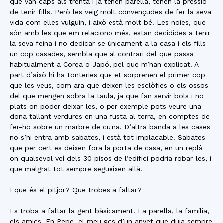
que van caps als trenta i ja tenen parella, tenen la pressió
de tenir fills. Però les veig molt convençudes de fer la seva
vida com elles vulguin, i això està molt bé. Les noies, que
són amb les que em relaciono més, estan decidides a tenir
la seva feina i no dedicar-se únicament a la casa i els fills
un cop casades, sembla que al contrari del que passa
habitualment a Corea o Japó, pel que m’han explicat. A
part d’això hi ha tonteries que et sorprenen el primer cop
que les veus, com ara que deixen les esclòfies o els ossos
del que mengen sobra la taula, ja que fan servir bols i no
plats on poder deixar-les, o per exemple pots veure una
dona tallant verdures en una fusta al terra, en comptes de
fer-ho sobre un marbre de cuina. D’altra banda a les cases
no s’hi entra amb sabates, i està tot implacable. Sabates
que per cert es deixen fora la porta de casa, en un replà
on qualsevol veí dels 30 pisos de l’edifici podria robar-les, i
que malgrat tot sempre segueixen allà.
I que és el pitjor? Que trobes a faltar?
Es troba a faltar la gent bàsicament. La parella, la família,
els amics. En Pepe, el meu gos d’un anyet que duia sempre