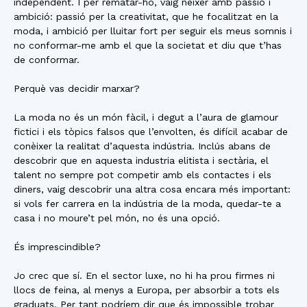
independent. I per rematar-ho, vaig néixer amb passió i
ambició: passió per la creativitat, que he focalitzat en la
moda, i ambició per lluitar fort per seguir els meus somnis i
no conformar-me amb el que la societat et diu que t’has
de conformar.
Perquè vas decidir marxar?
La moda no és un món fàcil, i degut a l’aura de glamour
fictici i els tòpics falsos que l’envolten, és difícil acabar de
conèixer la realitat d’aquesta indústria. Inclús abans de
descobrir que en aquesta industria elitista i sectària, el
talent no sempre pot competir amb els contactes i els
diners, vaig descobrir una altra cosa encara més important:
si vols fer carrera en la indústria de la moda, quedar-te a
casa i no moure’t pel món, no és una opció.
És imprescindible?
Jo crec que sí. En el sector luxe, no hi ha prou firmes ni
llocs de feina, al menys a Europa, per absorbir a tots els
graduats. Per tant podríem dir que és impossible trobar