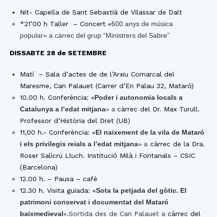
Nit- Capella de Sant Sebastià de Vilassar de Dalt
*21’00 h Taller – Concert «
600 anys de música
popular
» a càrrec del grup “Ministrers del Sabre”
DISSABTE 28 de SETEMBRE
Matí – Sala d’actes de de l’Arxiu Comarcal del
Maresme, Can Palauet (Carrer d’En Palau 32, Mataró)
10.00 h. Conferència: «
Poder i autonomia locals a
Catalunya a l’edat mitjana
» a
càrrec del Dr. Max Turull.
Professor d’Història del Dret (UB)
11,00 h.- Conferència: «
El naixement de la vila de Mataró
i els privilegis reials a l’edat mitjana
» a
càrrec de la Dra.
Roser Salicrú Lluch. Institució Milà i Fontanals – CSIC
(Barcelona)
12.00 h. – Pausa – cafè
12.30 h. Visita guiada: «
Sota la petjada del gòtic. El
patrimoni conservat i documentat del Mataró
baixmedieval
«.Sortida des de Can Palauet a
càrrec del