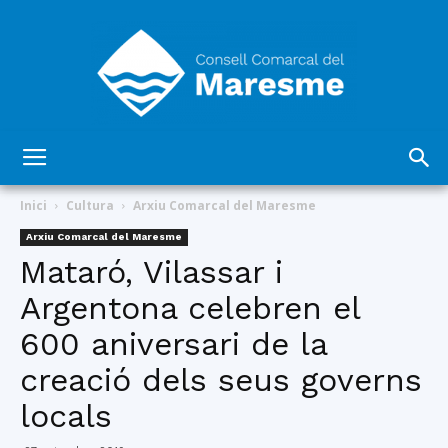
Consell
Inici
Cultura
Arxiu Comarcal del Maresme
Arxiu Comarcal del Maresme
Mataró, Vilassar i
Comarcal
Argentona celebren el
600 aniversari de la
del
creació dels seus governs
locals
Maresme