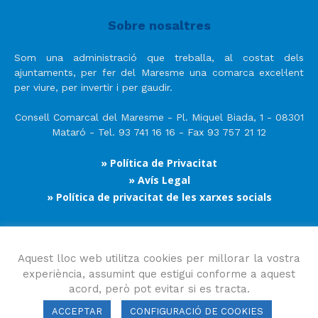
Sobre nosaltres
Som una administració que treballa, al costat dels
ajuntaments, per fer del Maresme una comarca excel·lent
per viure, per invertir i per gaudir.
Consell Comarcal del Maresme - Pl. Miquel Biada, 1 - 08301
Mataró - Tel. 93 741 16 16 - Fax 93 757 21 12
» Política de Privacitat
» Avís Legal
» Política de privacitat de les xarxes socials
Segueix-nos
Aquest lloc web utilitza cookies per millorar la vostra
experiència, assumint que estigui conforme a aquest
acord, però pot evitar si es tracta.
ACCEPTAR
CONFIGURACIÓ DE COOKIES