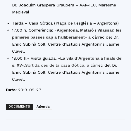
Dr. Joaquim Graupera Graupera – AAR-IEC, Maresme
Medieval
Tarda – Casa Gòtica (Plaça de l’església – Argentona)
17.00 h. Conferència: «
Argentona, Mataró i Vilassar: les
primeres passes cap a l’alliberament
» a
càrrec del Dr.
Enric Subiñà Coll, Centre d’Estudis Argentonins Jaume
Clavell
18.00 h.- Visita guiada. «
La vila d’Argentona a finals del
s. XV
«.Sortida des de la casa Gòtica. a
càrrec del Dr.
Enric Subiñà Coll, Centre d’Estudis Argentonins Jaume
Clavell
Data:
2019-09-27
DOCUMENTS
Agenda