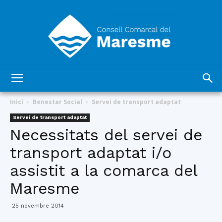
Consell
Inici
Benestar Social
Servei de transport adaptat
Servei de transport adaptat
Necessitats del servei de
Comarcal
transport adaptat i/o
assistit a la comarca del
del
Maresme
25 novembre 2014
Maresme