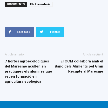
DOCUMENTS
Els formularis
Facebook
Twitter
Article anterior
Article següent
7 hortes agroecològiques
El CCM col·labora amb el
del Maresme acullen en
Banc dels Aliments pel Gran
pràctiques els alumnes que
Recapte al Maresme
reben formació en
agricultura ecològica