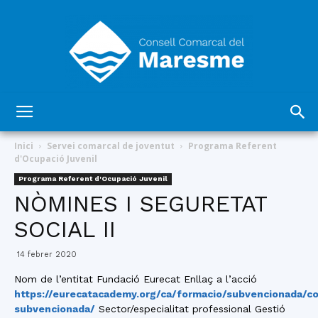
Consell
Inici
Servei comarcal de joventut
Programa Referent
d'Ocupació Juvenil
Programa Referent d'Ocupació Juvenil
Comarcal
NÒMINES I SEGURETAT
SOCIAL II
del
14 febrer 2020
Nom de l’entitat Fundació Eurecat Enllaç a l’acció
https://eurecatacademy.org/ca/formacio/subvencionada/co
subvencionada/
Sector/especialitat professional Gestió
Maresme