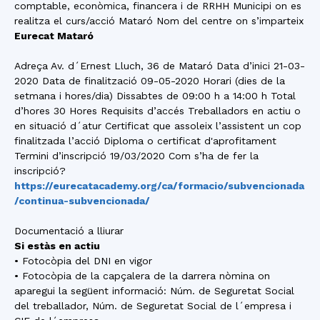
comptable, econòmica, financera i de RRHH Municipi on es
realitza el curs/acció Mataró Nom del centre on s’imparteix
Eurecat Mataró
Adreça Av. d´Ernest Lluch, 36 de Mataró Data d’inici 21-03-
2020 Data de finalització 09-05-2020 Horari (dies de la
setmana i hores/dia) Dissabtes de 09:00 h a 14:00 h Total
d’hores 30 Hores Requisits d’accés Treballadors en actiu o
en situació d´atur Certificat que assoleix l’assistent un cop
finalitzada l’acció Diploma o certificat d'aprofitament
Termini d’inscripció 19/03/2020 Com s’ha de fer la
inscripció?
https://eurecatacademy.org/ca/formacio/subvencionada
/continua-subvencionada/
Documentació a lliurar
Si estàs en actiu
• Fotocòpia del DNI en vigor
• Fotocòpia de la capçalera de la darrera nòmina on
aparegui la següent informació: Núm. de Seguretat Social
del treballador, Núm. de Seguretat Social de l´empresa i