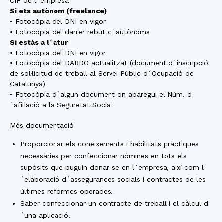
CIF de l´empresa
Si ets autònom (freelance)
• Fotocòpia del DNI en vigor
• Fotocòpia del darrer rebut d´autònoms
Si estàs a l´atur
• Fotocòpia del DNI en vigor
• Fotocòpia del DARDO actualitzat (document d´inscripció
de sol·licitud de treball al Servei Públic d´Ocupació de
Catalunya)
• Fotocòpia d´algun document on aparegui el Núm. d
´afiliació a la Seguretat Social
Més documentació
Proporcionar els coneixements i habilitats pràctiques
necessàries per confeccionar nòmines en tots els
supòsits que puguin donar-se en l´empresa, així com l
´elaboració d´assegurances socials i contractes de les
últimes reformes operades.
Saber confeccionar un contracte de treball i el càlcul d
´una aplicació.