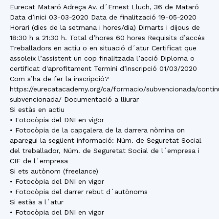
Eurecat Mataró Adreça Av. d´Ernest Lluch, 36 de Mataró
Data d’inici 03-03-2020 Data de finalització 19-05-2020
Horari (dies de la setmana i hores/dia) Dimarts i dijous de
18:30 h a 21:30 h. Total d’hores 60 hores Requisits d’accés
Treballadors en actiu o en situació d´atur Certificat que
assoleix l’assistent un cop finalitzada l’acció Diploma o
certificat d'aprofitament Termini d’inscripció 01/03/2020
Com s’ha de fer la inscripció?
https://eurecatacademy.org/ca/formacio/subvencionada/contin
subvencionada/ Documentació a lliurar
Si estàs en actiu
• Fotocòpia del DNI en vigor
• Fotocòpia de la capçalera de la darrera nòmina on
aparegui la següent informació: Núm. de Seguretat Social
del treballador, Núm. de Seguretat Social de l´empresa i
CIF de l´empresa
Si ets autònom (freelance)
• Fotocòpia del DNI en vigor
• Fotocòpia del darrer rebut d´autònoms
Si estàs a l´atur
• Fotocòpia del DNI en vigor