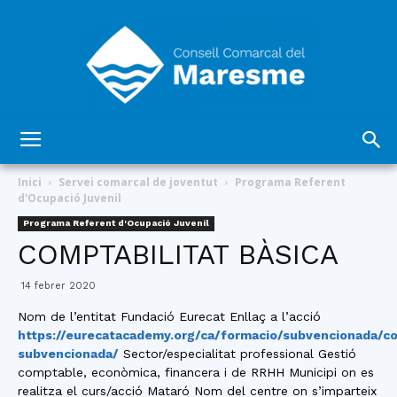
Consell
Inici
Servei comarcal de joventut
Programa Referent
d'Ocupació Juvenil
Programa Referent d'Ocupació Juvenil
Comarcal
COMPTABILITAT BÀSICA
14 febrer 2020
del
Nom de l’entitat Fundació Eurecat Enllaç a l’acció
https://eurecatacademy.org/ca/formacio/subvencionada/co
subvencionada/
Sector/especialitat professional Gestió
comptable, econòmica, financera i de RRHH Municipi on es
realitza el curs/acció Mataró Nom del centre on s’imparteix
Maresme