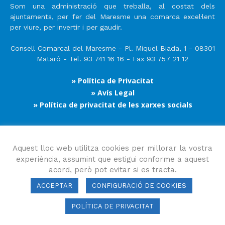
Som una administració que treballa, al costat dels
ajuntaments, per fer del Maresme una comarca excel·lent
per viure, per invertir i per gaudir.
Consell Comarcal del Maresme - Pl. Miquel Biada, 1 - 08301
Mataró - Tel. 93 741 16 16 - Fax 93 757 21 12
» Política de Privacitat
» Avís Legal
» Política de privacitat de les xarxes socials
Segueix-nos
Aquest lloc web utilitza cookies per millorar la vostra
experiència, assumint que estigui conforme a aquest
acord, però pot evitar si es tracta.
ACCEPTAR
CONFIGURACIÓ DE COOKIES
POLÍTICA DE PRIVACITAT
Consell Comarcal del Maresme 2023 Copyright © Tots els drets
reservats