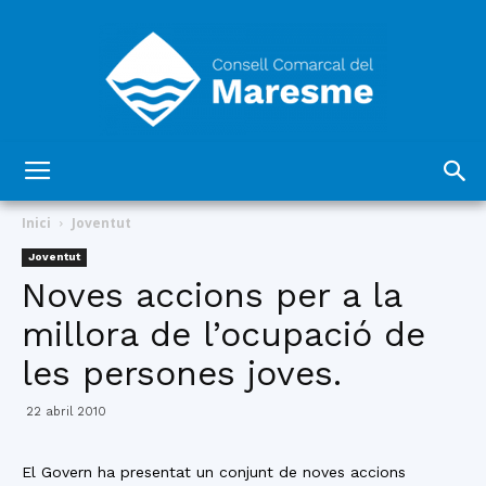
Consell
Inici
Joventut
Joventut
Noves accions per a la
Comarcal
millora de l’ocupació de
les persones joves.
del
22 abril 2010
El Govern ha presentat un conjunt de noves accions
Maresme