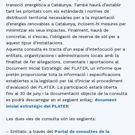
transició energètica a Catalunya. També haurà d’establir
tant les prioritats com els estàndards i normes de
distribució territorial necessàries per a la implantació
d’energies renovables a Catalunya, incloent-hi mesures per
minimitzar els seus impactes. Finalment, haurà de
concretar, si s’escau, l’obligació de reserva de sòl per a
aquest tipus d’instal·lacions.
Aquesta consulta es tracta d’un espai d’interlocució per a
entitats, organitzacions i administracions locals amb la
finalitat de fer al·legacions, comentaris i aportacions al
Document Inicial Estratègic del PLATER, un informe que
pretén proporcionar tota la informació i especificacions
establertes a la legislació per tal d’iniciar el procediment
d’avaluació del PLATER. La participació estarà oberta
fins al 30 de juny i la documentació objecte de la consulta
es podrà descarregar en el següent enllaç:
document
inicial estratègic del PLATER
Les dues vies de consulta són les següents:
– Entitats: a través del
Portal de consultes de la