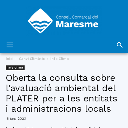
Consell
Inici
Canvi Climàtic
Info Clima
Info Clima
Oberta la consulta sobre
Comarcal
l’avaluació ambiental del
PLATER per a les entitats
del
i administracions locals
8 juny 2023
Maresme