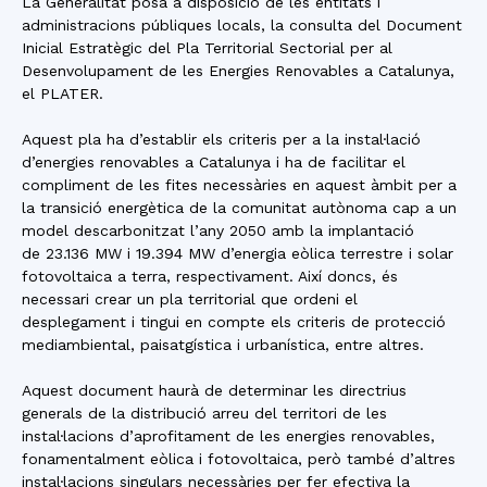
La Generalitat posa a disposició de les entitats i
administracions públiques locals, la consulta del Document
Inicial Estratègic del Pla Territorial Sectorial per al
Desenvolupament de les Energies Renovables a Catalunya,
el PLATER.
Aquest pla ha d’establir els criteris per a la instal·lació
d’energies renovables a Catalunya i ha de facilitar el
compliment de les fites necessàries en aquest àmbit per a
la transició energètica de la comunitat autònoma cap a un
model descarbonitzat l’any 2050 amb la implantació
de 23.136 MW i 19.394 MW d’energia eòlica terrestre i solar
fotovoltaica a terra, respectivament. Així doncs, és
necessari crear un pla territorial que ordeni el
desplegament i tingui en compte els criteris de protecció
mediambiental, paisatgística i urbanística, entre altres.
Aquest document haurà de determinar les directrius
generals de la distribució arreu del territori de les
instal·lacions d’aprofitament de les energies renovables,
fonamentalment eòlica i fotovoltaica, però també d’altres
instal·lacions singulars necessàries per fer efectiva la