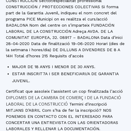
CONSTRUCCIÓN Sector/especialitat professional
CONSTRUCCIÓN / PROTECCIONES COLECTIVAS Si forma
part de la Garantia Juvenil, indiqueu el nom concret del
programa PICE Municipi on es realitza el curs/acció
BADALONA Nom del centre on s’imparteix FUNDACIÓN
LABORAL DE LA CONSTRUCCIÓN Adreça AVDA. DE LA
COMUNITAT EUROPEA, 32. 08917 – BADALONA Data d’inici
28-04-2020 Data de finalització 19-06-2020 Horari (dies de
la setmana i hores/dia) DE DILLUNS A DIVENDRES DE 8 A
14H Total d’hores 215 Requisits d’accés
MAJOR DE 18 ANYS I MENOR DE 30 ANYS.
ESTAR INSCRIT7A I SER BENEFICIARI/A DE GARANTIA
JUVENIL.
Certificat que assoleix l’assistent un cop finalitzada l’acció
DIPLOMES DE LA CAMBRA DE COMERÇ I DE LA FUNDACIÓ
LABORAL DE LA CONSTRUCCIÓ
Termini d’inscripció
MITJANS D’ABRIL Com s’ha de fer la inscripció? NOS
PONEMOS EN CONTACTO CON EL INTERESADO PARA
CONCERTAR UNA ENTREVISTA CON LAS ORIENTADORAS
LABORALES Y RELLENAR LA DOCUMENTACIÓN.