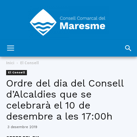
Consell
Inici
El Consell
El Consell
Ordre del dia del Consell
Comarcal
d’Alcaldies que se
celebrarà el 10 de
del
desembre a les 17:00h
3 desembre 2019
Maresme