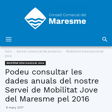
Consell
Inici
Servei comarcal de joventut
Mobilitat Internacional
Jove
Mobilitat Internacional Jove
Comarcal
Podeu consultar les
dades anuals del nostre
Servei de Mobilitat Jove
del
del Maresme pel 2016
8 març 2017
Maresme