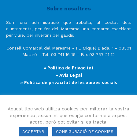
Sobre nosaltres
Som una administració que treballa, al costat dels
ajuntaments, per fer del Maresme una comarca excel·lent
per viure, per invertir i per gaudir.
Consell Comarcal del Maresme - Pl. Miquel Biada, 1 - 08301
Mataró - Tel. 93 741 16 16 - Fax 93 757 21 12
» Política de Privacitat
» Avís Legal
» Política de privacitat de les xarxes socials
Segueix-nos
Aquest lloc web utilitza cookies per millorar la vostra
experiència, assumint que estigui conforme a aquest
acord, però pot evitar si es tracta.
ACCEPTAR
CONFIGURACIÓ DE COOKIES