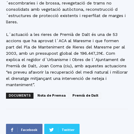
´escombraries i de brossa, revegetació de trams no
consolidats amb vegetació autòctona, reconstrucció d
´estructures de protecció existents i reperfilat de marges i
lleres.
L´actuació a les rieres de Premià de Dalt és una de 53
accions que ha aprovat l´ACA al Maresme i que formen
part del Pla de Manteniment de Rieres del Maresme per al
2003, amb un pressupost global de 196.447,31€. Com
explica el regidor d´Urbanisme i Obres de l´Ajuntament de
Premià de Dalt, Joan Coma (ciu), amb aquestes actuacions
“es preveu afavorir la recuperació del medi natural i millorar
el drenatge mitjançant una intervenció de neteja i
manteniment”.
DOCUMENTS
Nota de Premsa
Premià de Dalt
Facebook
Twitter