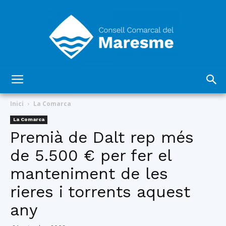
Consell
Inici
La Comarca
La Comarca
Premià de Dalt rep més
Comarcal
de 5.500 € per fer el
manteniment de les
del
rieres i torrents aquest
any
Maresme