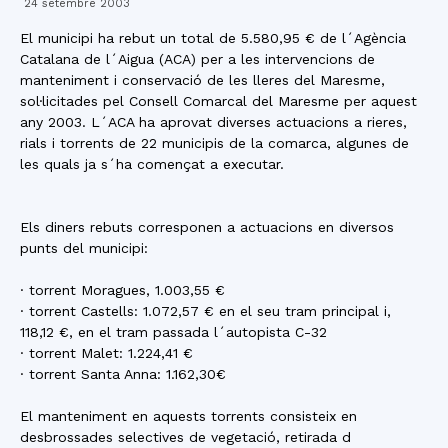
24 setembre 2003
El municipi ha rebut un total de 5.580,95 € de l´Agència
Catalana de l´Aigua (ACA) per a les intervencions de
manteniment i conservació de les lleres del Maresme,
sol·licitades pel Consell Comarcal del Maresme per aquest
any 2003. L´ACA ha aprovat diverses actuacions a rieres,
rials i torrents de 22 municipis de la comarca, algunes de
les quals ja s´ha començat a executar.
Els diners rebuts corresponen a actuacions en diversos
punts del municipi:
· torrent Moragues, 1.003,55 €
· torrent Castells: 1.072,57 € en el seu tram principal i,
118,12 €, en el tram passada l´autopista C-32
· torrent Malet: 1.224,41 €
· torrent Santa Anna: 1.162,30€
El manteniment en aquests torrents consisteix en
desbrossades selectives de vegetació, retirada d