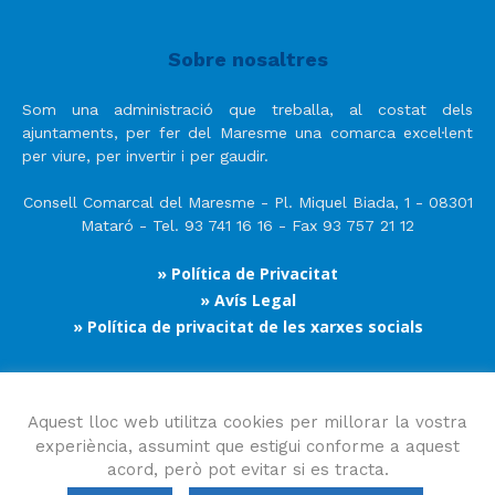
Sobre nosaltres
Som una administració que treballa, al costat dels
ajuntaments, per fer del Maresme una comarca excel·lent
per viure, per invertir i per gaudir.
Consell Comarcal del Maresme - Pl. Miquel Biada, 1 - 08301
Mataró - Tel. 93 741 16 16 - Fax 93 757 21 12
» Política de Privacitat
» Avís Legal
» Política de privacitat de les xarxes socials
Segueix-nos
Aquest lloc web utilitza cookies per millorar la vostra
experiència, assumint que estigui conforme a aquest
acord, però pot evitar si es tracta.