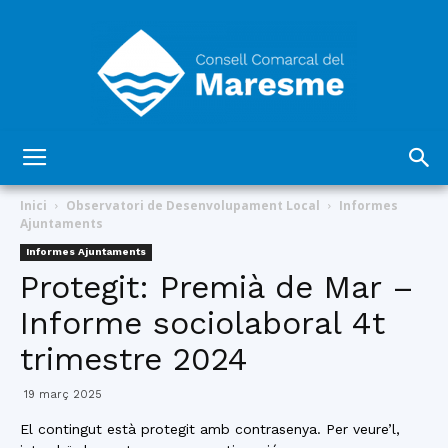
Consell
Inici
Observatori de Desenvolupament Local
Informes
Ajuntaments
Informes Ajuntaments
Comarcal
Protegit: Premià de Mar –
Informe sociolaboral 4t
trimestre 2024
del
19 març 2025
El contingut està protegit amb contrasenya. Per veure’l,
Maresme