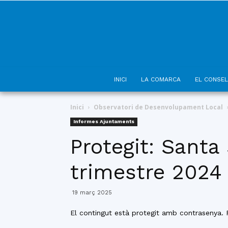
INICI
LA COMARCA
EL CONSEL
Inici
Observatori de Desenvolupament Local
Informes Ajuntaments
Protegit: Santa
trimestre 2024
19 març 2025
El contingut està protegit amb contrasenya. P