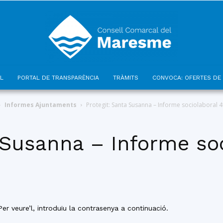
L
PORTAL DE TRANSPARÈNCIA
TRÀMITS
CONVOCA: OFERTES DE 
Consell
Informes Ajuntaments
Protegit: Santa Susanna – Informe sociolaboral 4
 Susanna – Informe soc
Comarcal
er veure’l, introduïu la contrasenya a continuació.