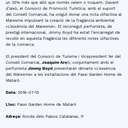
un 35% més que allò que només veiem o toquem. Davant
d’això, el Consorci de Promoció Turística, amb el suport
del Consell Comarcal, ha volgut donar una nota olfactiva al
Maresme impulsant la creació de la fragància ambiental
«L’essència del Maresme». El reconegut perfumista, de
prestigi internacional, Jimmy Boyd ha estat l’encarregat de
recollir en aquesta fragància les diferents notes olfactives
de la comarca.
El president del Consorci de Turisme i Vicepresident 1er del
Consell Comarcal,
Joaquim Arn
ó, conjuntament amb el
perfumista
Jimmy Boyd
presentaran dimarts «L’essència
del Maresme» a les instal·lacions del Passi Garden Home de
Mataró.
Data:
2018-07-10
Lloc:
Passi Garden Home de Mataró
Adreça:
Ronda dels Països Catalanas, 11