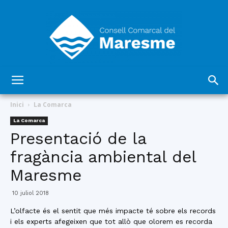
Consell
Inici
La Comarca
La Comarca
Presentació de la
Comarcal
fragància ambiental del
Maresme
del
10 juliol 2018
L’olfacte és el sentit que més impacte té sobre els records
i els experts afegeixen que tot allò que olorem es recorda
Maresme