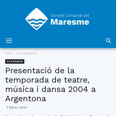
Consell
Inici
La Comarca
La Comarca
Presentació de la
Comarcal
temporada de teatre,
música i dansa 2004 a
del
Argentona
3 febrer 2004
Maresme