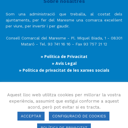
Sobre nosaltres
Som una administració que treballa, al costat dels
ajuntaments, per fer del Maresme una comarca excel·lent
per viure, per invertir i per gaudir.
Consell Comarcal del Maresme - Pl. Miquel Biada, 1 - 08301
Mataró - Tel. 93 741 16 16 - Fax 93 757 21 12
» Política de Privacitat
» Avís Legal
» Política de privacitat de les xarxes socials
Segueix-nos
Aquest lloc web utilitza cookies per millorar la vostra
experiència, assumint que estigui conforme a aquest
acord, però pot evitar si es tracta.
ACCEPTAR
CONFIGURACIÓ DE COOKIES
POLÍTICA DE PRIVACITAT