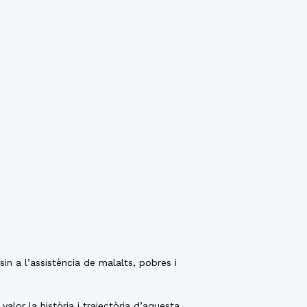
n a l’assistència de malalts, pobres i
lor la història i trajectòria d’aquesta