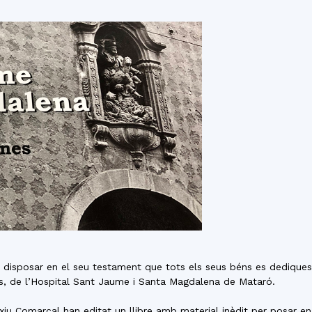
del
Maresme
 disposar en el seu testament que tots els seus béns es dediquessi
nys, de l’Hospital Sant Jaume i Santa Magdalena de Mataró.
u Comarcal han editat un llibre amb material inèdit per posar en va