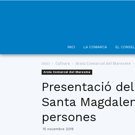
INICI
LA COMARCA
EL CONSEL
Inici
Cultura
Arxiu Comarcal del Maresme
Arxiu Comarcal del Maresme
Presentació del
Santa Magdalena
persones
15 novembre 2019