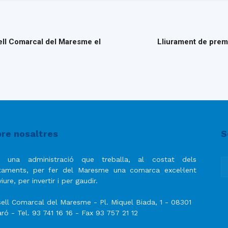
sell Comarcal del Maresme el
Lliurament de prem
re nosaltres
S
 una administració que treballa, al costat dels
taments, per fer del Maresme una comarca excel·lent
iure, per invertir i per gaudir.
ell Comarcal del Maresme - Pl. Miquel Biada, 1 - 08301
ró - Tel. 93 741 16 16 - Fax 93 757 21 12