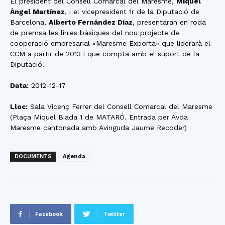
El president del Consell Comarcal del Maresme,
Miquel
Àngel Martínez
, i el vicepresident 1r de la Diputació de
Barcelona,
Alberto Fernández Díaz
, presentaran en roda
de premsa les línies bàsiques del nou projecte de
cooperació empresarial «Maresme Exporta» que liderarà el
CCM a partir de 2013 i que compta amb el suport de la
Diputació.
Data:
2012-12-17
Lloc:
Sala Vicenç Ferrer del Consell Comarcal del Maresme
(Plaça Miquel Biada 1 de MATARÓ. Entrada per Avda
Maresme cantonada amb Avinguda Jaume Recoder)
DOCUMENTS
Agenda
Facebook
Twitter