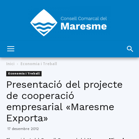
Consell
Inici
Economia i Treball
Economia i Treball
Presentació del projecte
Comarcal
de cooperació
empresarial «Maresme
del
Exporta»
17 desembre 2012
Maresme