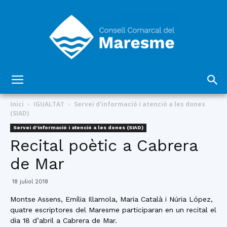
Consell
Inici
IGUALTAT
Servei d'informació i atenció a les dones
(SIAD)
Servei d'informació i atenció a les dones (SIAD)
Comarcal
Recital poètic a Cabrera
de Mar
del
18 juliol 2018
Montse Assens, Emília Illamola, Maria Català i Núria López,
quatre escriptores del Maresme participaran en un recital el
dia 18 d’abril a Cabrera de Mar.
Maresme