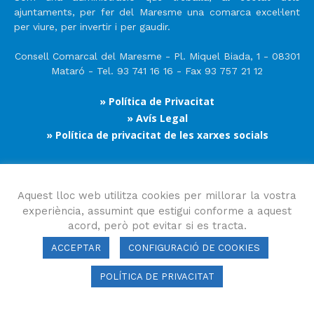
ajuntaments, per fer del Maresme una comarca excel·lent
per viure, per invertir i per gaudir.
Consell Comarcal del Maresme - Pl. Miquel Biada, 1 - 08301
Mataró - Tel. 93 741 16 16 - Fax 93 757 21 12
» Política de Privacitat
» Avís Legal
» Política de privacitat de les xarxes socials
Segueix-nos
Aquest lloc web utilitza cookies per millorar la vostra
experiència, assumint que estigui conforme a aquest
acord, però pot evitar si es tracta.
ACCEPTAR
CONFIGURACIÓ DE COOKIES
POLÍTICA DE PRIVACITAT
Consell Comarcal del Maresme 2023 Copyright © Tots els drets
reservats