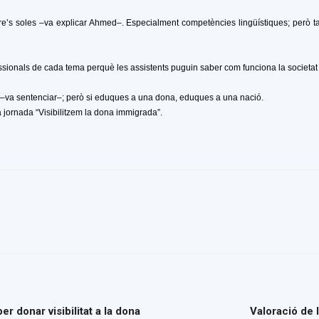
re’s soles –va explicar Ahmed–. Especialment competències lingüístiques; però t
fessionals de cada tema perquè les assistents puguin saber com funciona la societat 
va sentenciar–; però si eduques a una dona, eduques a una nació.
a jornada “Visibilitzem la dona immigrada”.
r donar visibilitat a la dona
Valoració de 