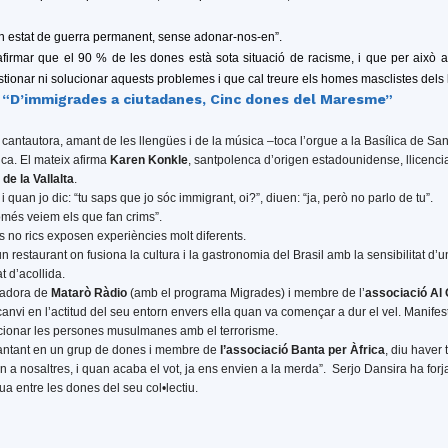
un estat de guerra permanent, sense adonar-nos-en”.
afirmar que el 90 % de les dones està sota situació de racisme, i que per això
stionar ni solucionar aquests problemes i que cal treure els homes masclistes dels 
 “D’immigrades a ciutadanes, Cinc dones del Maresme”
 cantautora, amant de les llengües i de la música –toca l’orgue a la Basílica de San
ica. El mateix afirma
Karen Konkle
, santpolenca d’origen estadounidense, llicenci
de la Vallalta
.
uan jo dic: “tu saps que jo sóc immigrant, oi?”, diuen: “ja, però no parlo de tu”.
només veiem els que fan crims”.
os no rics exposen experiències molt diferents.
n restaurant on fusiona la cultura i la gastronomia del Brasil amb la sensibilitat 
t d’acollida.
oradora de
Matarò Ràdio
(amb el programa Migrades) i membre de l’
associació Al
 canvi en l’actitud del seu entorn envers ella quan va començar a dur el vel. Manifesta
elacionar les persones musulmanes amb el terrorisme.
cantant en un grup de dones i membre de
l’associació Banta per Àfrica
, diu haver
 a nosaltres, i quan acaba el vot, ja ens envien a la merda”. Serjo Dansira ha for
ua entre les dones del seu col•lectiu.