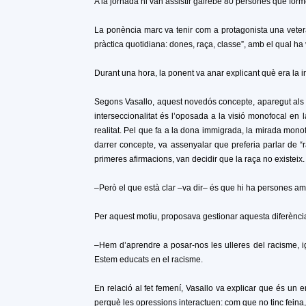
A la jornada hi van assistir gairebé 80 persones que forme
La ponència marc va tenir com a protagonista una vete
pràctica quotidiana: dones, raça, classe”, amb el qual ha
Durant una hora, la ponent va anar explicant què era la i
Segons Vasallo, aquest novedós concepte, aparegut als 
interseccionalitat és l’oposada a la visió monofocal en 
realitat. Pel que fa a la dona immigrada, la mirada mon
darrer concepte, va assenyalar que preferia parlar de “r
primeres afirmacions, van decidir que la raça no existeix.
–Però el que està clar –va dir– és que hi ha persones amb
Per aquest motiu, proposava gestionar aquesta diferència, 
–Hem d’aprendre a posar-nos les ulleres del racisme, ig
Estem educats en el racisme.
En relació al fet femení, Vasallo va explicar que és un 
perquè les opressions interactuen: com que no tinc feina,