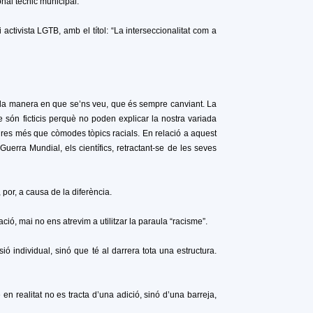
onal tècnic municipal.
i activista LGTB, amb el títol: “La interseccionalitat com a
 la manera en que se’ns veu, que és sempre canviant. La
e són ficticis perquè no poden explicar la nostra variada
 res més que còmodes tòpics racials. En relació a aquest
uerra Mundial, els científics, retractant-se de les seves
por, a causa de la diferència.
ció, mai no ens atrevim a utilitzar la paraula “racisme”.
 individual, sinó que té al darrera tota una estructura.
n realitat no es tracta d’una adició, sinó d’una barreja,