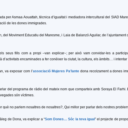
zada per Asmaa Aouattah, tècnica d’igualtat i mediadora intercultural del SIAD Ma
odació de les dones immigrades.
n, del Moviment Educatiu del Maresme, i Laia de Balanzó Aguilar, de l’ajuntament d
ls seus fills com a propi –van explicar–; per això vam convidar-les a participar
à d’activitats encaminades a fer conèixer la ciutat, la cultura, els àmbits… i intentar
n, va exposar com l’
associació Mujeres Pa’lante
dona recolzament a dones imm
parlar del programa de ràdio del mateix nom que comparteix amb Soraya El Farhi. E
e vegades són víctimes.
r què no parlem nosaltres de nosaltres?, Qui millor per parlar dels nostres proble
àleg de Dona, va explicar a “
Som Dones… Sóc la teva igua
l
” el projecte de prop