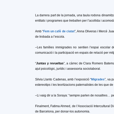
La darrera part de la jornada, una taula rodona dinamit
entitats i programes que treballen per l’acollida i acom
Amb “
Fem un cafè de ciutat
”, Anna Oliveras i Mercè Jua
de trobada a l’escola.
–Les famílies immigrades no sentien l’espai escolar de
comunicació i la participació en espais de relació per mitj
“
Juntas y revueltas
”, a càrrec de Clara Romero Batema
ajut psicològic, jurídic i assessoria sociolaboral.
Silvia Llanto Cadenas, amb l’exposició “
Migrade
s
”, va 
estereotips i les teoritzacions paternalistes de les que d
–Li vaig dir a la Soraya: “sempre parlen de nosaltres… pe
Finalment, Fatima Ahmed, de l’Associació Intercultural Di
de Barcelona, per donar-los autonomia.