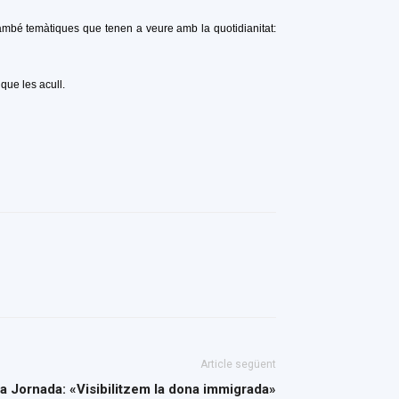
ambé temàtiques que tenen a veure amb la quotidianitat:
que les acull.
Article següent
la Jornada: «Visibilitzem la dona immigrada»