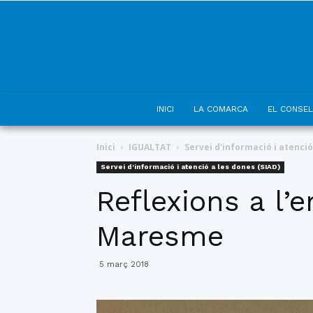
INICI
LA COMARCA
EL CONSEL
Inici
IGUALTAT
Servei d'informació i atenció
Servei d'informació i atenció a les dones (SIAD)
Reflexions a l’
Maresme
5 març 2018