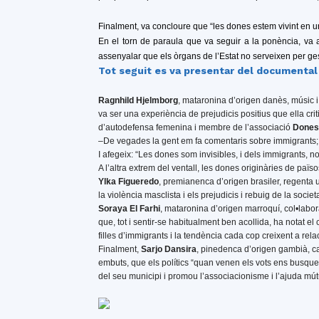
Finalment, va concloure que “les dones estem vivint en 
En el torn de paraula que va seguir a la ponència, va 
assenyalar que els òrgans de l’Estat no serveixen per ge
Tot seguit es va presentar del documental
Ragnhild Hjelmborg
, mataronina d’origen danès, músic i
va ser una experiència de prejudicis positius que ella crit
d’autodefensa femenina i membre de l’associació
Dones 
–De vegades la gent em fa comentaris sobre immigrants; i q
I afegeix: “Les dones som invisibles, i dels immigrants, 
A l’altra extrem del ventall, les dones originàries de païs
Ylka Figueredo
, premianenca d’origen brasiler, regenta u
la violència masclista i els prejudicis i rebuig de la societa
Soraya El Farhi
, mataronina d’origen marroquí, col•lab
que, tot i sentir-se habitualment ben acollida, ha notat el
filles d’immigrants i la tendència cada cop creixent a r
Finalment,
Sarjo Dansira
, pinedenca d’origen gambià, 
embuts, que els polítics “quan venen els vots ens busquen
del seu municipi i promou l’associacionisme i l’ajuda mút