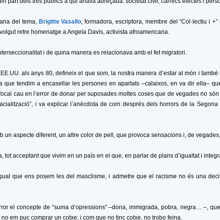
n part dels tres públics a qui anava adreçada: societat civil, càrrecs electes i pers
rana del tema,
Brigitte Vasallo
, formadora, escriptora, membre del “Col·lectiu i +” 
 volgut retre homenatge a Angela Davis, activista afroamericana.
nterseccionalitat i de quina manera es relacionava amb el fet migratori.
EE.UU. als anys 80, defineix el que som, la nostra manera d’estar al món i també
la que tendim a encasellar les persones en apartats –calaixos, en va dir ella– qu
ofocal cau en l’error de donar per suposades moltes coses que de vegades no són
acialització”, i va explicar l’anècdota de com després dels horrors de la Segona G
 un aspecte diferent, un altre color de pell, que provoca sensacions i, de vegades, 
tot acceptant que vivim en un país en el que, en parlar de plans d’igualtat i integra
ual que ens posem les del masclisme, i admetre que el racisme no és una decisió
error el concepte de “suma d’opressions” –dona, immigrada, pobra, negra… –, que e
 no em puc comprar un cotxe; i com que no tinc cotxe, no trobo feina.