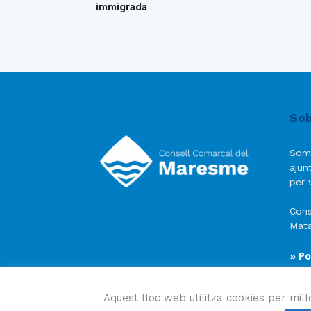
immigrada
Sob
Som
ajun
per v
Cons
Mata
» Po
» Av
» Po
Aquest lloc web utilitza cookies per mill