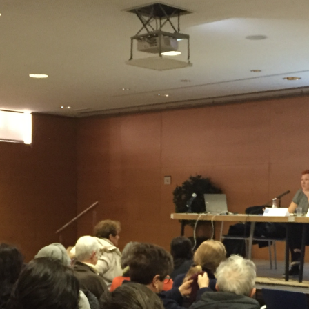
del
Maresme