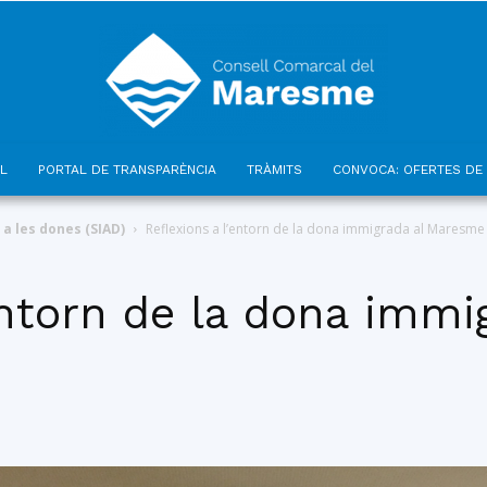
L
PORTAL DE TRANSPARÈNCIA
TRÀMITS
CONVOCA: OFERTES DE 
Consell
 a les dones (SIAD)
Reflexions a l’entorn de la dona immigrada al Maresme
entorn de la dona immi
Comarcal