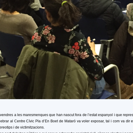
vendres a les maresmenques que han nascut fora de l’estat espanyol i que repre
rar al Centre Cívic Pla d’En Boet de Mataró va voler exposar, tal i com va dir e
ereotips i de victimitzacions.