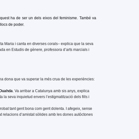
 aquest ha de ser un dels eixos del feminisme. També va
llocs de poder.
ta Maria i canta en diverses corals– explica que la seva
ada en Estudis de gènere, professora d’arts marcials i
d’una dona que va superar la més crua de les experiències:
 Ouahda
. Va arribar a Catalunya amb sis anys, explica
 la seva inquietud envers l’estigmatització dels fills i
 trobat tant gent bona com gent dolenta. I afegeix, sense
jat relacions d’amistat sòlides amb les dones autòctones