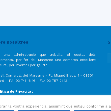
re nosaltres
S
 una administració que treballa, al costat dels
taments, per fer del Maresme una comarca excel·lent
iure, per invertir i per gaudir.
ell Comarcal del Maresme - Pl. Miquel Biada, 1 - 08301
ró - Tel. 93 741 16 16 - Fax 93 757 21 12
lítica de Privacitat
ís Legal
lítica de privacitat de les xarxes socials
orar la vostra experiència, assumint que estigui conforme a a