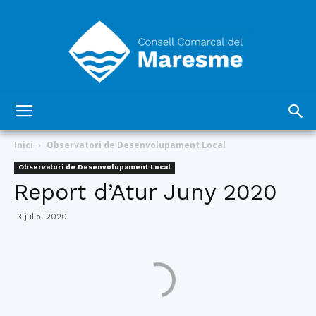
Consell
Inici
Observatori de Desenvolupament Local
Observatori de Desenvolupament Local
Report d’Atur Juny 2020
Comarcal
3 juliol 2020
del
Maresme