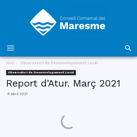
Consell
Inici
Observatori de Desenvolupament Local
Observatori de Desenvolupament Local
Report d’Atur. Març 2021
Comarcal
8 abril 2021
del
Maresme