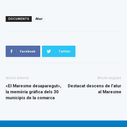
DOCUMENTS
Atur
Facebook
Twitter
Article anterior
Article següent
«El Maresme desaparegut»,
Destacat descens de l’atur
la memòria gràfica dels 30
al Maresme
municipis de la comarca