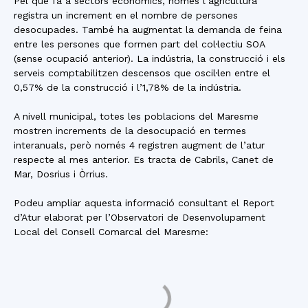
Pel que fa a sectors econòmics, només l’agricultura
registra un increment en el nombre de persones
desocupades. També ha augmentat la demanda de feina
entre les persones que formen part del col·lectiu SOA
(sense ocupació anterior). La indústria, la construcció i els
serveis comptabilitzen descensos que oscil·len entre el
0,57% de la construcció i l’1,78% de la indústria.
A nivell municipal, totes les poblacions del Maresme
mostren increments de la desocupació en termes
interanuals, però només 4 registren augment de l’atur
respecte al mes anterior. Es tracta de Cabrils, Canet de
Mar, Dosrius i Òrrius.
Podeu ampliar aquesta informació consultant el Report
d’Atur elaborat per l’Observatori de Desenvolupament
Local del Consell Comarcal del Maresme: