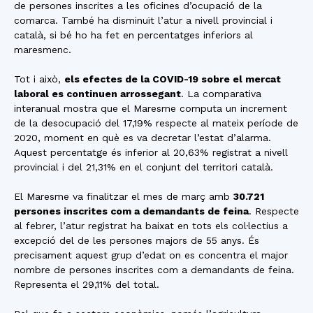
de persones inscrites a les oficines d’ocupació de la
comarca. També ha disminuït l’atur a nivell provincial i
català, si bé ho ha fet en percentatges inferiors al
maresmenc.
Tot i això,
els efectes de la COVID-19 sobre el mercat
laboral es continuen arrossegant
. La comparativa
interanual mostra que el Maresme computa un increment
de la desocupació del 17,19% respecte al mateix període de
2020, moment en què es va decretar l’estat d’alarma.
Aquest percentatge és inferior al 20,63% registrat a nivell
provincial i del 21,31% en el conjunt del territori català.
El Maresme va finalitzar el mes de març amb
30.721
persones inscrites com a demandants de feina
. Respecte
al febrer, l’atur registrat ha baixat en tots els col·lectius a
excepció del de les persones majors de 55 anys. És
precisament aquest grup d’edat on es concentra el major
nombre de persones inscrites com a demandants de feina.
Representa el 29,11% del total.