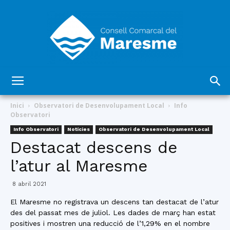
Consell
Inici
Observatori de Desenvolupament Local
Info
Observatori
Info Observatori
Notícies
Observatori de Desenvolupament Local
Comarcal
Destacat descens de
l’atur al Maresme
del
8 abril 2021
El Maresme no registrava un descens tan destacat de l’atur
des del passat mes de juliol. Les dades de març han estat
positives i mostren una reducció de l’1,29% en el nombre
Maresme