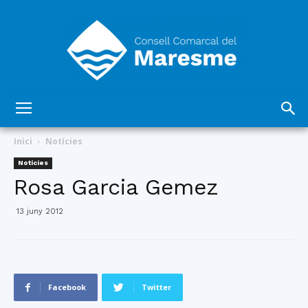
Consell
Inici
Notícies
Notícies
Rosa Garcia Gemez
Comarcal
13 juny 2012
del
Facebook
Twitter
Maresme