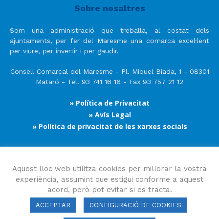
Sobre nosaltres
Som una administració que treballa, al costat dels
ajuntaments, per fer del Maresme una comarca excel·lent
per viure, per invertir i per gaudir.
Consell Comarcal del Maresme - Pl. Miquel Biada, 1 - 08301
Mataró - Tel. 93 741 16 16 - Fax 93 757 21 12
» Política de Privacitat
» Avís Legal
» Política de privacitat de les xarxes socials
Segueix-nos
Aquest lloc web utilitza cookies per millorar la vostra
experiència, assumint que estigui conforme a aquest
acord, però pot evitar si es tracta.
ACCEPTAR
CONFIGURACIÓ DE COOKIES